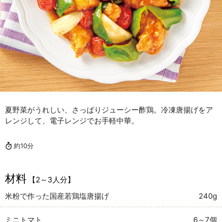
夏野菜がうれしい、さっぱりジューシー酢鶏。冷凍唐揚げをア
レンジして、電子レンジでお手軽中華。
約10分
材料
【2～3人分】
米粉で作った国産若鶏塩唐揚げ
240g
ミニトマト
6～7個