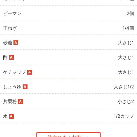
ピーマン
2個
玉ねぎ
1/4個
砂糖
大さじ1
A
酢
大さじ1
A
ケチャップ
大さじ1
A
しょうゆ
大さじ1/2
A
片栗粉
小さじ2
A
水
1/2カップ
A