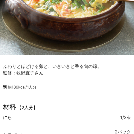
ふわりとほどける卵と、いきいきと香る旬の緑。
監修：牧野直子さん
約189kcal/1人分
材料
【2人分】
にら
1/2束
2パック