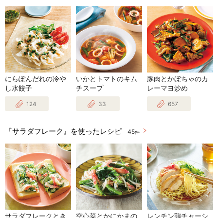
にらぽんだれの冷や
いかとトマトのキム
豚肉とかぼちゃのカ
し水餃子
チスープ
レーマヨ炒め
124
33
657
『サラダフレーク』を使ったレシピ
45
件
サラダフレークとき
空心菜とかにかまの
レンチン鶏チャーシ