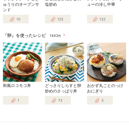
ゅうりのオープンサ
塩炒め
ューの冷し中華
ンド
10
123
132
『卵』を使ったレシピ
1443
件
和風ロコモコ丼
どっさりしらすと卵
おかず丸ごとのっけ
炒めのさっぱり丼
おにぎり
1
73
3