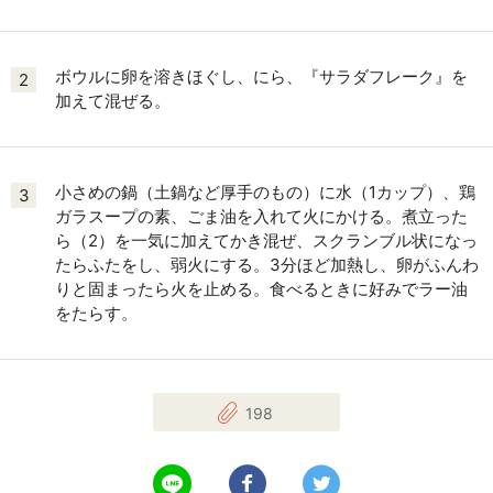
ボウルに卵を溶きほぐし、にら、『サラダフレーク』を
2
加えて混ぜる。
小さめの鍋（土鍋など厚手のもの）に水（1カップ）、鶏
3
ガラスープの素、ごま油を入れて火にかける。煮立った
ら（2）を一気に加えてかき混ぜ、スクランブル状になっ
たらふたをし、弱火にする。3分ほど加熱し、卵がふんわ
りと固まったら火を止める。食べるときに好みでラー油
をたらす。
198
LINEで送る
Facebookでシェアする
Twitterでツイート