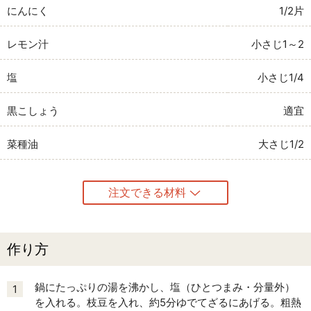
にんにく
1/2片
レモン汁
小さじ1～2
塩
小さじ1/4
黒こしょう
適宜
菜種油
大さじ1/2
注文できる材料
作り方
鍋にたっぷりの湯を沸かし、塩（ひとつまみ・分量外）
1
を入れる。枝豆を入れ、約5分ゆでてざるにあげる。粗熱