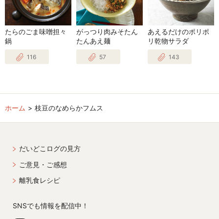
たらのごま味噌担々
がっつり肉みそたん
あえるだけのポリポ
鍋
たんあえ麺
リ乾物サラダ
116
57
143
ホーム
枝豆のなめらかフムス
だいどこログの見方
ご意見・ご感想
離乳食レシピ
SNSでも情報を配信中！