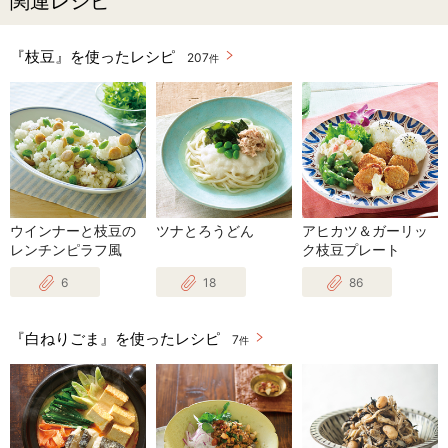
関連レシピ
『枝豆』を使ったレシピ
207
件
ウインナーと枝豆の
ツナとろうどん
アヒカツ＆ガーリッ
レンチンピラフ風
ク枝豆プレート
6
18
86
『白ねりごま』を使ったレシピ
7
件