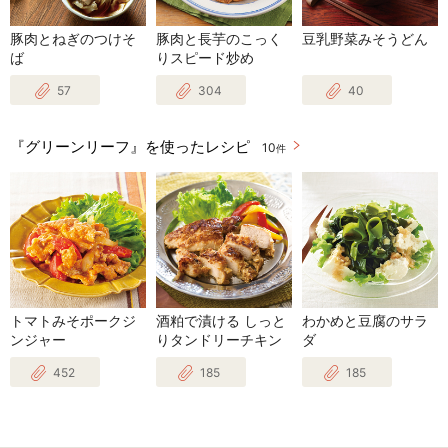
豚肉とねぎのつけそ
豚肉と長芋のこっく
豆乳野菜みそうどん
ば
りスピード炒め
57
304
40
『グリーンリーフ』を使ったレシピ
10
件
トマトみそポークジ
酒粕で漬ける しっと
わかめと豆腐のサラ
ンジャー
りタンドリーチキン
ダ
452
185
185