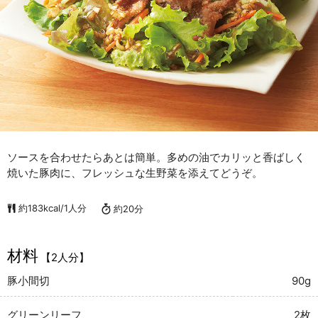
ソースを合わせたらあとは簡単。多めの油でカリッと香ばしく
焼いた豚肉に、フレッシュな生野菜を添えてどうぞ。
約183kcal/1人分
約20分
材料
【2人分】
豚小間切
90g
グリーンリーフ
2枚