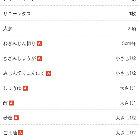
サニーレタス
1枚
人参
20g
ねぎみじん切り
5cm分
A
きざみしょうが
小さじ1/2
A
みじん切りにんにく
小さじ1/2
A
しょうゆ
大さじ1
A
酢
大さじ1
A
砂糖
大さじ1/2
A
ごま油
大さじ1/2
A