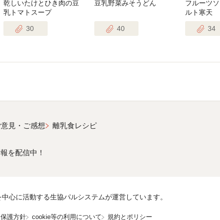
乾しいたけとひき肉の豆
豆乳野菜みそうどん
フルーツソ
乳トマトスープ
ルト寒天
30
40
34
ご意見・ご感想
離乳食レシピ
情報を配信中！
を中心に活動する生協パルシステムが運営しています。
報保護方針
cookie等の利用について
規約とポリシー