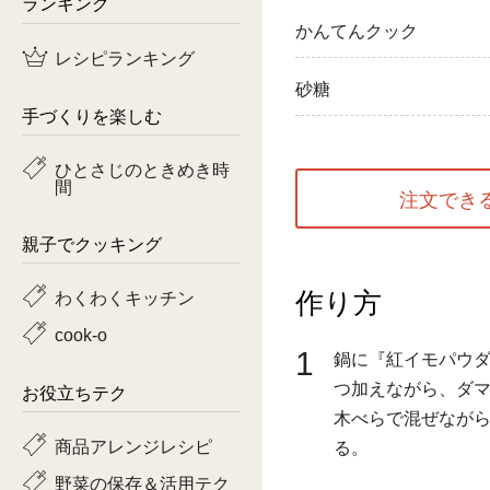
ランキング
かんてんクック
鶏肉
レシピランキング
魚
砂糖
手づくりを楽しむ
ピーマン
ひとさじのときめき時
間
トマト
注文でき
親子でクッキング
作り方
わくわくキッチン
cook-o
1
鍋に『紅イモパウダ
つ加えながら、ダ
お役立ちテク
木べらで混ぜなが
商品アレンジレシピ
る。
野菜の保存＆活用テク