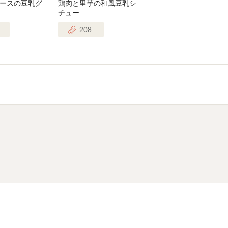
ースの豆乳グ
鶏肉と里芋の和風豆乳シ
チュー
208