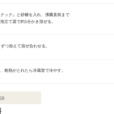
んクック』と砂糖を入れ、沸騰直前まで
泡立て器で約1分かき混ぜる。
しずつ加えて混ぜ合わせる。
れ、粗熱がとれたら冷蔵室で冷やす。
59
料