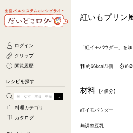
生協パルシステムのレシピ
紅いもプリン
コトコト
サイト
主菜
ひとさ
だいどこログ
サラダ・あえもの
農家生
Kinari
ログイン
常備菜・作りおき
おきらくだ
「紅イモパウダー」を加
yumyumいっしょご
クリップ
おつまみ
3日分ご
ぷれーんぺいじ
閲覧履歴
約2
約66kcal/1個
3日分ご
乾物屋さん
レシピを探す
つくりお
材料
【4個分】
がんば
料理カテゴリ
紅イモパウダー
有賀薫さんのスー
カタログ
無調整豆乳
牛肉