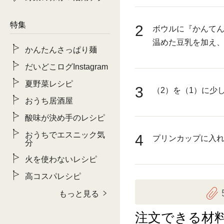
特集
2
ボウルに『かんて
温めた豆乳を加え、
かんたんさっぱり麺
だいどこログInstagram
夏野菜レシピ
3
（2）を（1）に少
おうち居酒屋
酸味が決め手のレシピ
おうちでエスニック気
4
プリンカップに入
分
火を使わないレシピ
高コスパレシピ
もっと見る
注文できる材