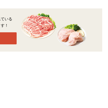
れている
ます！