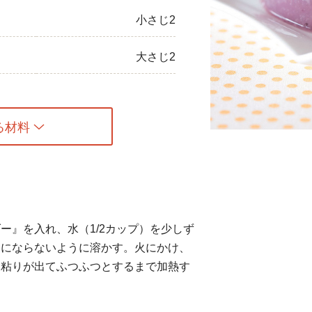
小さじ2
ひき肉
アスパラガス
大さじ2
なす
たまねぎ
る材料
ー』を入れ、水（1/2カップ）を少しず
マにならないように溶かす。火にかけ、
ら粘りが出てふつふつとするまで加熱す