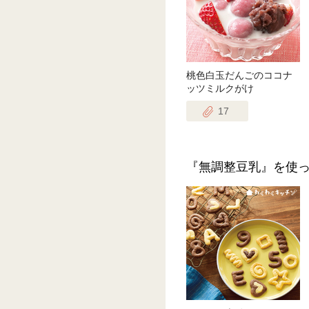
桃色白玉だんごのココナ
ッツミルクがけ
17
『無調整豆乳』を使