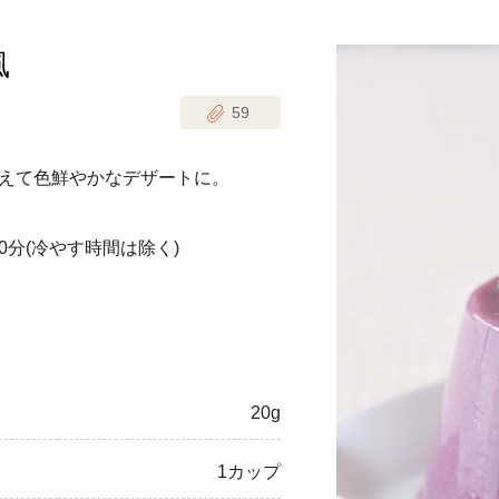
風
じのときめき時間
副菜
59
まれの野菜レシピ
汁物
1歳半からの幼児食
お弁当
えて色鮮やかなデザートに。
はん
はんセット（2人分）
おやつ・デザート
0分
(冷やす時間は除く)
はんセット（3人分）
き肉魚菜菜セット
らない平日ごはん
20g
プ
飛田和緒さんレシピ
1カップ
探す
豚肉