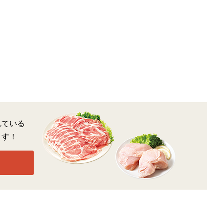
れている
ます！