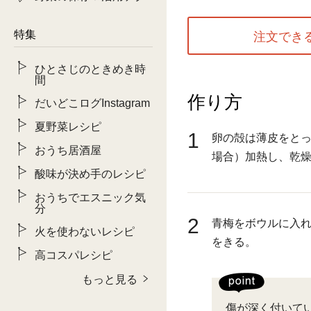
特集
注文でき
ひとさじのときめき時
間
作り方
だいどこログInstagram
夏野菜レシピ
1
卵の殻は薄皮をとっ
おうち居酒屋
場合）加熱し、乾
酸味が決め手のレシピ
おうちでエスニック気
分
2
青梅をボウルに入
火を使わないレシピ
をきる。
高コスパレシピ
もっと見る
傷が深く付いて