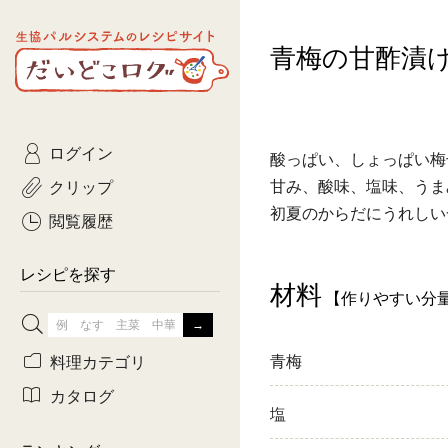
生協パルシステムのレシピ
青梅の甘酢漬
コトコト
サイト
主菜
ひとさ
だいどこログ
サラダ・あえもの
農家生
Kinari
ログイン
常備菜・作りおき
おきらくだ
酸っぱい、しょっぱい梅
yumyumいっしょご
クリップ
甘み、酸味、塩味、うま
おつまみ
3日分ご
初夏のからだにうれしい
ぷれーんぺいじ
閲覧履歴
3日分ご
乾物屋さん
レシピを探す
材料
つくりお
【作りやすい分
がんば
料理カテゴリ
青梅
有賀薫さんのスー
カタログ
塩
牛肉