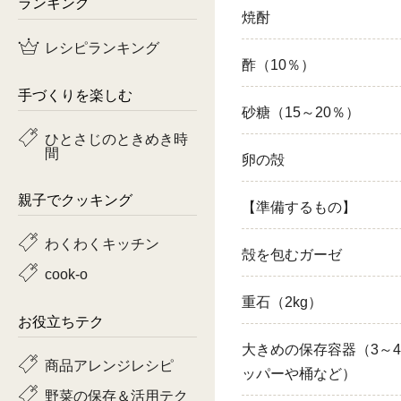
ランキング
焼酎
鶏肉
レシピランキング
酢（10％）
魚
手づくりを楽しむ
ピーマン
砂糖（15～20％）
ひとさじのときめき時
間
トマト
卵の殻
親子でクッキング
【準備するもの】
わくわくキッチン
殻を包むガーゼ
cook-o
重石（2kg）
お役立ちテク
大きめの保存容器（3～4
商品アレンジレシピ
ッパーや桶など）
野菜の保存＆活用テク