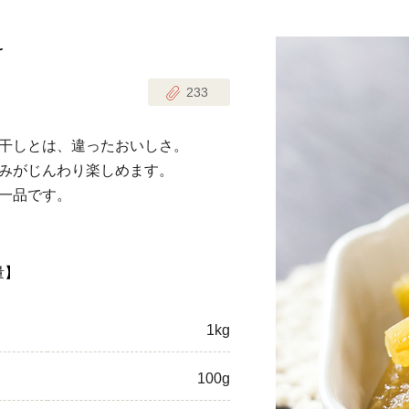
け
じのときめき時間
副菜
233
まれの野菜レシピ
汁物
1歳半からの幼児食
お弁当
干しとは、違ったおいしさ。
はん
みがじんわり楽しめます。
はんセット（2人分）
おやつ・デザート
一品です。
はんセット（3人分）
き肉魚菜菜セット
量】
らない平日ごはん
1kg
プ
飛田和緒さんレシピ
100g
探す
豚肉