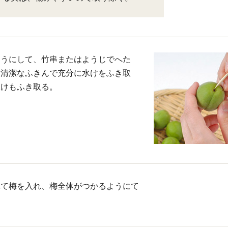
ようにして、竹串またはようじでへた
、清潔なふきんで充分に水けをふき取
水けもふき取る。
れて梅を入れ、梅全体がつかるようにて
。