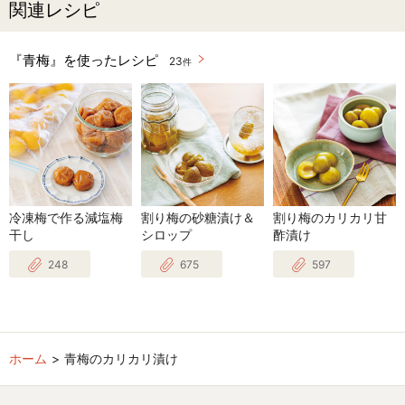
関連レシピ
『青梅』を使ったレシピ
23
件
冷凍梅で作る減塩梅
割り梅の砂糖漬け＆
割り梅のカリカリ甘
干し
シロップ
酢漬け
248
675
597
ホーム
青梅のカリカリ漬け