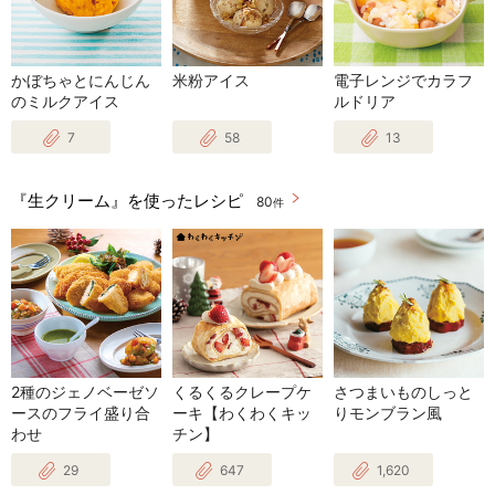
かぼちゃとにんじん
米粉アイス
電子レンジでカラフ
のミルクアイス
ルドリア
7
58
13
『生クリーム』を使ったレシピ
80
件
2種のジェノベーゼソ
くるくるクレープケ
さつまいものしっと
ースのフライ盛り合
ーキ【わくわくキッ
りモンブラン風
わせ
チン】
29
647
1,620