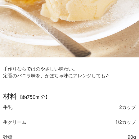
手作りならではのやさしい味わい。
定番のバニラ味を、かぼちゃ味にアレンジしても♪
材料
【約750ml分】
牛乳
2カップ
生クリーム
1/2カップ
砂糖
90g