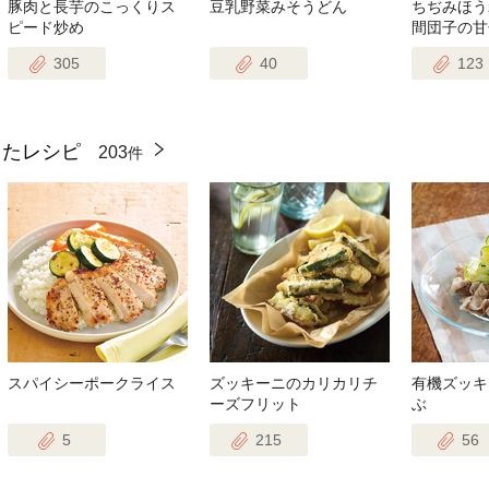
豚肉と長芋のこっくりス
豆乳野菜みそうどん
ちぢみほう
ピード炒め
間団子の甘
305
40
123
ったレシピ
203
件
スパイシーポークライス
ズッキーニのカリカリチ
有機ズッキ
ーズフリット
ぶ
5
215
56