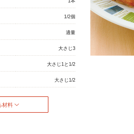
1本
ひき肉
1/2個
アスパラガス
適量
なす
大さじ3
たまねぎ
大さじ1と1/2
大さじ1/2
る材料