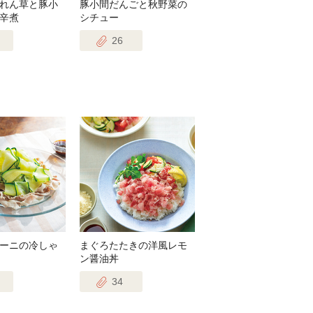
れん草と豚小
豚小間だんごと秋野菜の
辛煮
シチュー
26
ーニの冷しゃ
まぐろたたきの洋風レモ
ン醤油丼
34