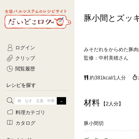
生協パルシステムのレシピ
豚小間とズッ
コトコト
サイト
主菜
ひとさ
だいどこログ
サラダ・あえもの
農家生
Kinari
ログイン
常備菜・作りおき
おきらくだ
みそだれをからめた豚肉
yumyumいっしょご
クリップ
監修：中村美穂さん
おつまみ
3日分ご
ぷれーんぺいじ
閲覧履歴
約381kcal/1人分
3日分ご
乾物屋さん
レシピを探す
つくりお
材料
【2人分】
がんば
料理カテゴリ
有賀薫さんのスー
カタログ
豚小間切
牛肉