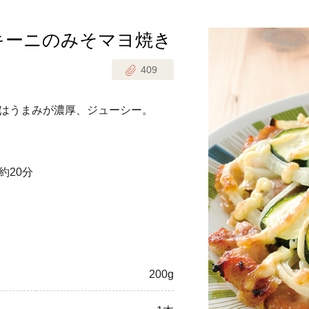
キーニのみそマヨ焼き
じのときめき時間
副菜
409
まれの野菜レシピ
汁物
1歳半からの幼児食
お弁当
はうまみが濃厚、ジューシー。
はん
はんセット（2人分）
おやつ・デザート
約20分
はんセット（3人分）
き肉魚菜菜セット
らない平日ごはん
プ
飛田和緒さんレシピ
200g
探す
豚肉