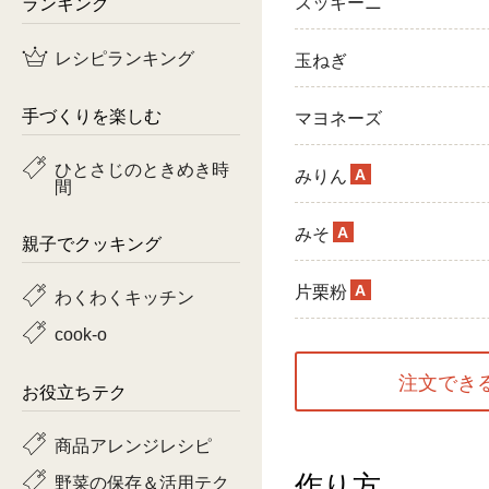
ランキング
ズッキーニ
鶏肉
レシピランキング
玉ねぎ
魚
手づくりを楽しむ
マヨネーズ
ピーマン
ひとさじのときめき時
A
みりん
間
トマト
A
みそ
親子でクッキング
A
片栗粉
わくわくキッチン
cook-o
注文でき
お役立ちテク
商品アレンジレシピ
作り方
野菜の保存＆活用テク