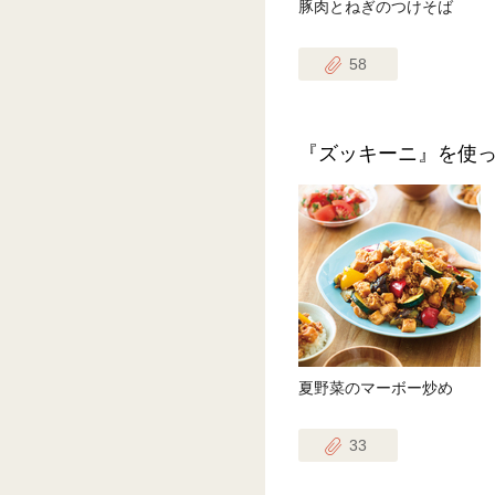
豚肉とねぎのつけそば
58
『ズッキーニ』を使
夏野菜のマーボー炒め
33