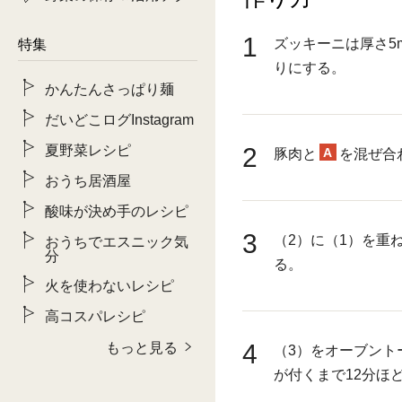
1
ズッキーニは厚さ5
特集
りにする。
かんたんさっぱり麺
だいどこログInstagram
夏野菜レシピ
2
A
豚肉と
を混ぜ合
おうち居酒屋
酸味が決め手のレシピ
3
（2）に（1）を重
おうちでエスニック気
分
る。
火を使わないレシピ
高コスパレシピ
4
もっと見る
（3）をオーブント
が付くまで12分ほど