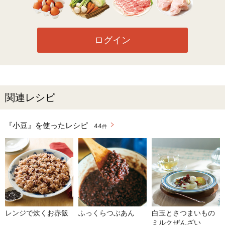
ログイン
関連レシピ
『小豆』を使ったレシピ
44
件
レンジで炊くお赤飯
ふっくらつぶあん
白玉とさつまいもの
ミルクぜんざい