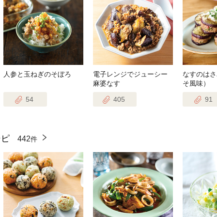
人参と玉ねぎのそぼろ
電子レンジでジューシー
なすのはさ
麻婆なす
そ風味）
54
405
91
シピ
442
件