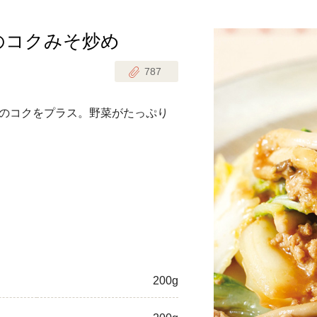
のコクみそ炒め
じのときめき時間
副菜
787
まれの野菜レシピ
汁物
1歳半からの幼児食
お弁当
のコクをプラス。野菜がたっぷり
はん
はんセット（2人分）
おやつ・デザート
はんセット（3人分）
き肉魚菜菜セット
らない平日ごはん
プ
飛田和緒さんレシピ
200g
探す
豚肉