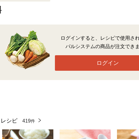
料
ログインすると、レシピで使用さ
パルシステムの商品が注文でき
ログイン
たレシピ
419
件