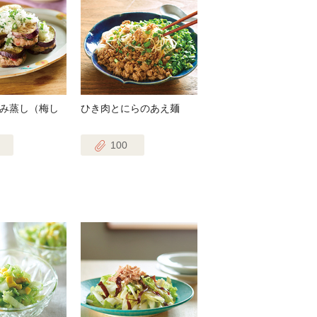
み蒸し（梅し
ひき肉とにらのあえ麺
100