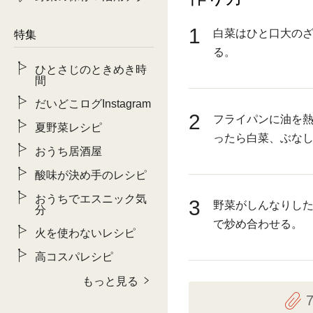
1
白菜はひと口大の
特集
る。
ひとさじのときめき時
間
だいどこログInstagram
2
フライパンに油を
夏野菜レシピ
ったら白菜、ぶな
おうち居酒屋
酸味が決め手のレシピ
おうちでエスニック気
3
野菜がしんなりし
分
で炒め合わせる。
火を使わないレシピ
高コスパレシピ
もっと見る