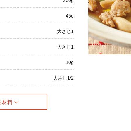
200g
ひき肉
45g
アスパラガス
大さじ1
なす
大さじ1
たまねぎ
10g
大さじ1/2
る材料