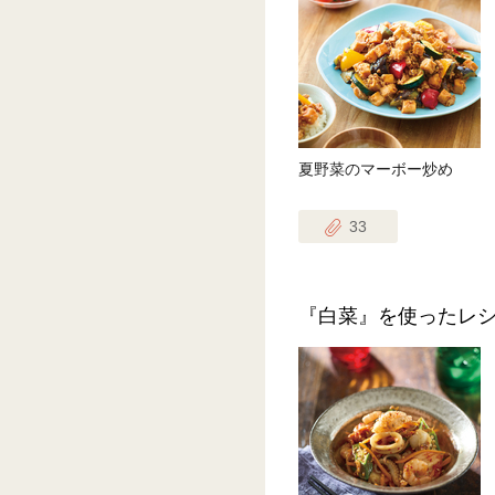
夏野菜のマーボー炒め
33
『白菜』を使ったレ