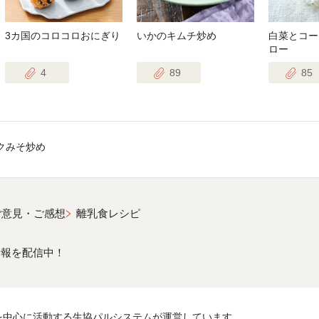
3カ国のコロコロおにぎり
いかのキムチ炒め
白菜とコー
ロー
4
89
85
クみそ炒め
ご意見・ご感想
離乳食レシピ
情報を配信中！
を中心に活動する生協パルシステムが運営しています。