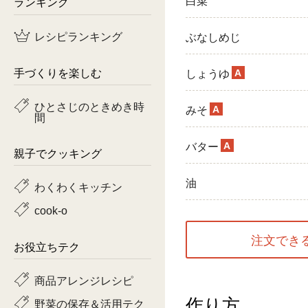
白菜
ランキング
鶏肉
レシピランキング
ぶなしめじ
魚
手づくりを楽しむ
A
しょうゆ
ピーマン
ひとさじのときめき時
A
みそ
間
トマト
A
バター
親子でクッキング
油
わくわくキッチン
cook-o
注文でき
お役立ちテク
商品アレンジレシピ
作り方
野菜の保存＆活用テク