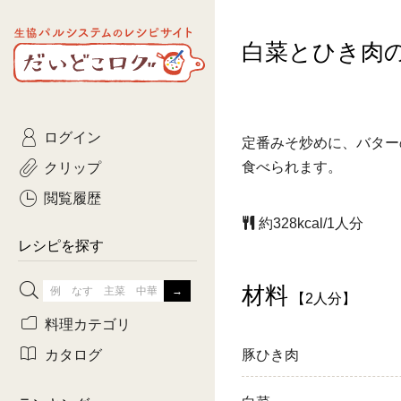
生協パルシステムのレシピ
白菜とひき肉
コトコト
サイト
主菜
ひとさ
だいどこログ
サラダ・あえもの
農家生
Kinari
ログイン
常備菜・作りおき
おきらくだ
定番みそ炒めに、バター
yumyumいっしょご
クリップ
食べられます。
おつまみ
3日分ご
ぷれーんぺいじ
閲覧履歴
約328kcal/1人分
3日分ご
乾物屋さん
レシピを探す
つくりお
材料
【2人分】
がんば
料理カテゴリ
有賀薫さんのスー
カタログ
豚ひき肉
牛肉