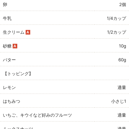
卵
2個
牛乳
1/4カップ
生クリーム
1/2カップ
A
砂糖
10g
A
バター
60g
【トッピング】
レモン
適量
はちみつ
小さじ1
いちご、キウイなど好みのフルーツ
適量
ミックスナッツ
適量