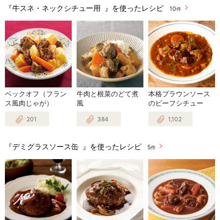
『牛スネ・ネックシチュー用 』を使ったレシピ
10
件
ベックオフ（フラン
牛肉と根菜のどて煮
本格ブラウンソース
ス風肉じゃが）
風
のビーフシチュー
201
384
1,102
『デミグラスソース缶 』を使ったレシピ
5
件