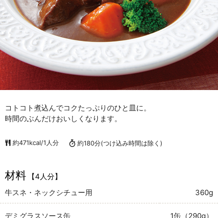
コトコト煮込んでコクたっぷりのひと皿に。
時間のぶんだけおいしくなります。
約471kcal/1人分
約180分
(つけ込み時間は除く)
材料
【4人分】
牛スネ・ネックシチュー用
360g
デミグラスソース缶
1缶（290g）