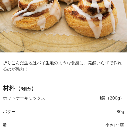
折りこんだ生地はパイ生地のような食感に。発酵いらずで作れ
るのが魅力！
材料
【6個分】
ホットケーキミックス
1袋（200g）
バター
80g
酢
小さじ1弱