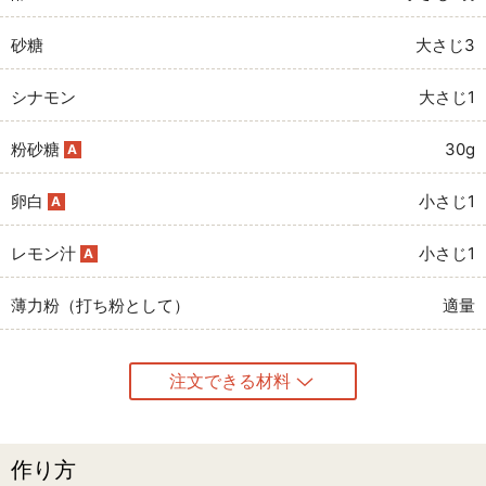
砂糖
大さじ3
シナモン
大さじ1
粉砂糖
30g
A
卵白
小さじ1
A
レモン汁
小さじ1
A
薄力粉（打ち粉として）
適量
注文できる材料
作り方