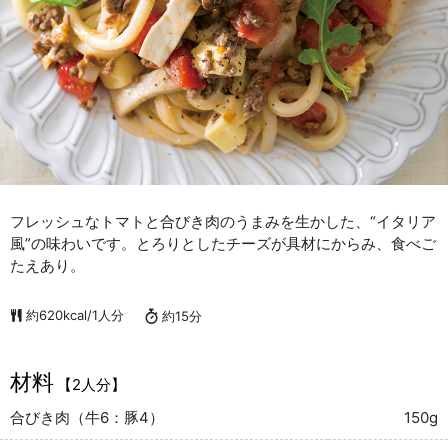
フレッシュなトマトと合びき肉のうまみを生かした、“イタリア
風”の味わいです。とろりとしたチーズが具材にからみ、食べご
たえあり。
約620kcal/1人分
約15分
材料
【2人分】
合びき肉（牛6：豚4）
150g