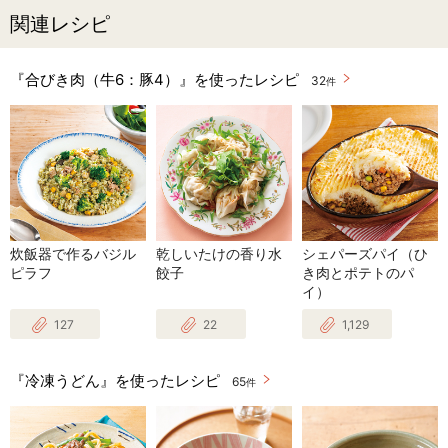
関連レシピ
『合びき肉（牛6：豚4）』を使ったレシピ
32
件
炊飯器で作るバジル
乾しいたけの香り水
シェパーズパイ（ひ
ピラフ
餃子
き肉とポテトのパ
イ）
127
22
1,129
『冷凍うどん』を使ったレシピ
65
件