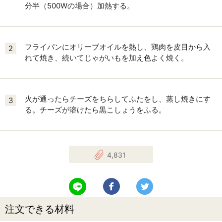
分半（500Wの場合）加熱する。
フライパンにオリーブオイルを熱し、鶏肉を皮目から入
2
れて焼き、続いてじゃがいもを加え色よく焼く。
火が通ったらチーズをちらしてふたをし、蒸し焼きにす
3
る。チーズが溶けたら黒こしょうをふる。
4,831
LINEで送る
Facebookでシェアする
Twitterでツイート
注文できる材料