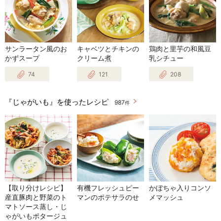
サンラータン風のお
キャベツとチキンの
鶏肉と里芋の和風豆
かずスープ
クリーム煮
乳シチュー
74
121
208
『じゃがいも』を使ったレシピ
987
件
【取り分けレシピ】
有機フレッシュピー
かぼちゃ入りコンソ
産直豚肉と野菜のト
マンのポテサラのせ
メマッシュ
マトソース蒸し・じ
ゃがいもポタージュ