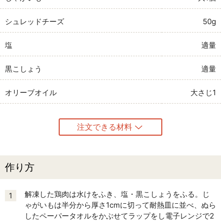
シュレッドチーズ
50g
塩
適量
黒こしょう
適量
オリーブオイル
大さじ1
注文できる材料
作り方
解凍した鶏肉は水けをふき、塩・黒こしょうをふる。じ
1
ゃがいもは半分から厚さ1cmに切って耐熱皿に並べ、ぬら
したペーパータオルをかぶせてラップをし電子レンジで2