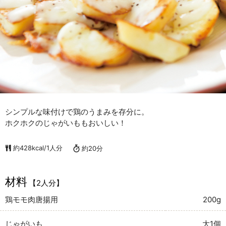
シンプルな味付けで鶏のうまみを存分に。
ホクホクのじゃがいももおいしい！
約428kcal/1人分
約20分
材料
【2人分】
鶏モモ肉唐揚用
200g
じゃがいも
大1個