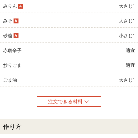
みりん
大さじ1
A
みそ
大さじ1
A
砂糖
小さじ1
A
赤唐辛子
適宜
炒りごま
適宜
ごま油
大さじ1
注文できる材料
作り方