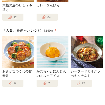
大根の皮のしょうゆ
カレーきんぴら
漬け
12
64
『人参』を使ったレシピ
1340
件
おさかなつくねの甘
かぼちゃとにんじん
シーフードとオクラ
辛丼
のミルクアイス
のキムチあえ
0
7
77