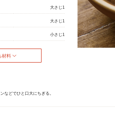
大さじ1
ひき肉
アスパラガス
大さじ1
なす
小さじ1
たまねぎ
る材料
ーンなどでひと口大にちぎる。