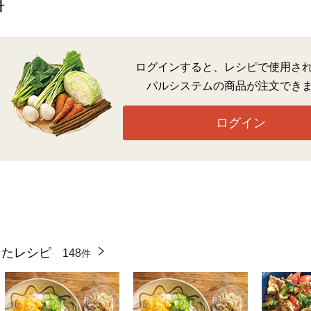
料
ログインすると、レシピで使用さ
パルシステムの商品が注文でき
ログイン
ったレシピ
148
件