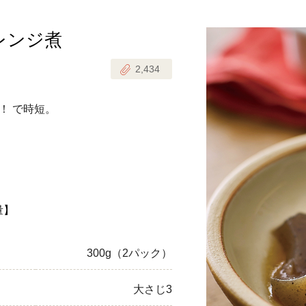
レンジ煮
じのときめき時間
副菜
2,434
まれの野菜レシピ
汁物
1歳半からの幼児食
お弁当
！ で時短。
はん
はんセット（2人分）
おやつ・デザート
はんセット（3人分）
き肉魚菜菜セット
量】
らない平日ごはん
300g（2パック）
プ
飛田和緒さんレシピ
大さじ3
探す
豚肉