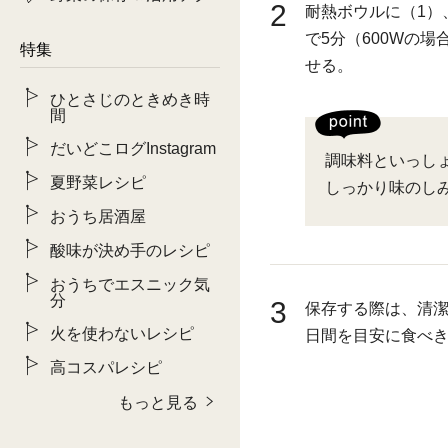
2
耐熱ボウルに（1）
で5分（600Wの
特集
せる。
ひとさじのときめき時
間
だいどこログInstagram
調味料といっし
夏野菜レシピ
しっかり味のし
おうち居酒屋
酸味が決め手のレシピ
おうちでエスニック気
分
3
保存する際は、清潔
火を使わないレシピ
日間を目安に食べ
高コスパレシピ
もっと見る