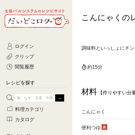
生協パルシステムのレシピ
こんにゃくの
コトコト
サイト
主菜
ひとさ
だいどこログ
サラダ・あえもの
農家生
Kinari
ログイン
常備菜・作りおき
おきらくだ
調味料といっしょにチン
yumyumいっしょご
クリップ
おつまみ
3日分ご
ぷれーんぺいじ
閲覧履歴
約15分
3日分ご
乾物屋さん
レシピを探す
つくりお
材料
【作りやすい分
がんば
料理カテゴリ
こんにゃく
有賀薫さんのスー
カタログ
A
便利つゆ
牛肉