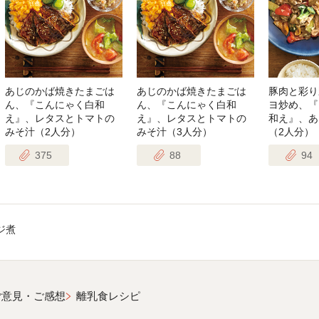
あじのかば焼きたまごは
あじのかば焼きたまごは
豚肉と彩り
ん、『こんにゃく白和
ん、『こんにゃく白和
ヨ炒め、『
え』、レタスとトマトの
え』、レタスとトマトの
和え』、あ
みそ汁（2人分）
みそ汁（3人分）
（2人分）
375
88
94
ジ煮
ご意見・ご感想
離乳食レシピ