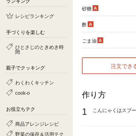
ランキング
A
砂糖
鶏肉
レシピランキング
魚
A
酢
手づくりを楽しむ
ピーマン
A
ごま油
ひとさじのときめき時
間
トマト
注文でき
親子でクッキング
わくわくキッチン
作り方
cook-o
1
お役立ちテク
こんにゃくはスプ
商品アレンジレシピ
野菜の保存＆活用テク