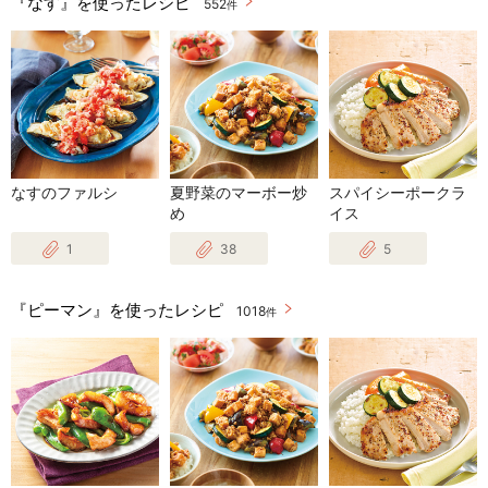
『なす』を使ったレシピ
552
件
なすのファルシ
夏野菜のマーボー炒
スパイシーポークラ
め
イス
1
38
5
『ピーマン』を使ったレシピ
1018
件