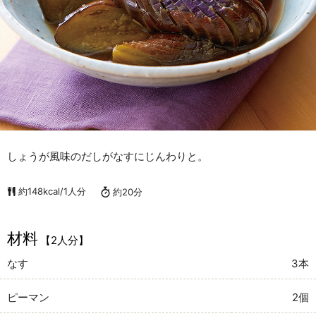
しょうが風味のだしがなすにじんわりと。
約148kcal/1人分
約20分
材料
【2人分】
なす
3本
ピーマン
2個