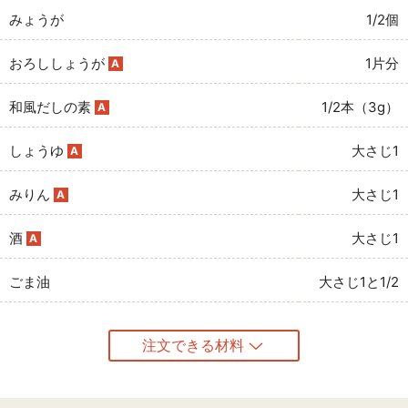
みょうが
1/2個
おろししょうが
1片分
A
和風だしの素
1/2本（3g）
A
しょうゆ
大さじ1
A
みりん
大さじ1
A
酒
大さじ1
A
ごま油
大さじ1と1/2
注文できる材料