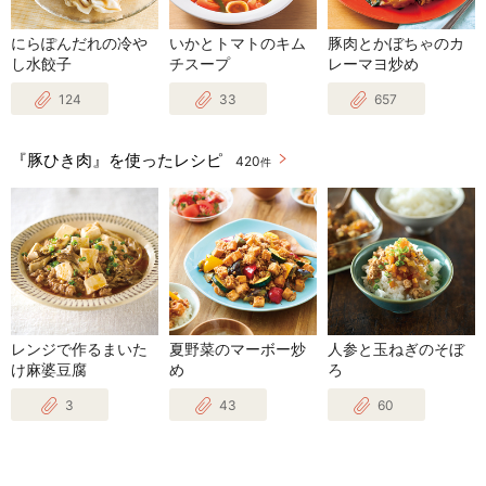
にらぽんだれの冷や
いかとトマトのキム
豚肉とかぼちゃのカ
し水餃子
チスープ
レーマヨ炒め
124
33
657
『豚ひき肉』を使ったレシピ
420
件
レンジで作るまいた
夏野菜のマーボー炒
人参と玉ねぎのそぼ
け麻婆豆腐
め
ろ
3
43
60