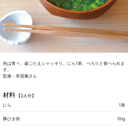
色は青々、歯ごたえシャッキリ。にら1束、ぺろりと食べられま
す。
監修：有賀薫さん
材料
【2人分】
にら
1束
豚ひき肉
50g