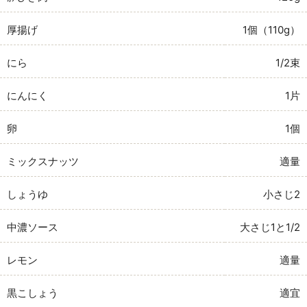
厚揚げ
1個（110g）
にら
1/2束
にんにく
1片
卵
1個
ミックスナッツ
適量
しょうゆ
小さじ2
中濃ソース
大さじ1と1/2
レモン
適量
黒こしょう
適宜