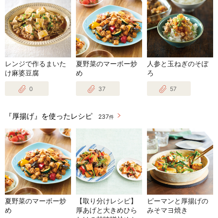
レンジで作るまいた
夏野菜のマーボー炒
人参と玉ねぎのそぼ
け麻婆豆腐
め
ろ
0
37
57
『厚揚げ』を使ったレシピ
237
件
夏野菜のマーボー炒
【取り分けレシピ】
ピーマンと厚揚げの
め
厚あげと大きめひら
みそマヨ焼き