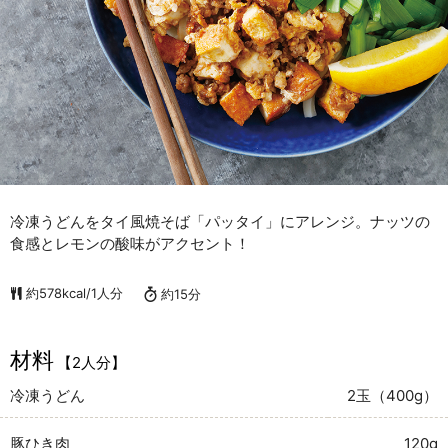
冷凍うどんをタイ風焼そば「パッタイ」にアレンジ。ナッツの
食感とレモンの酸味がアクセント！
約578kcal/1人分
約15分
材料
【2人分】
冷凍うどん
2玉（400g）
豚ひき肉
120g