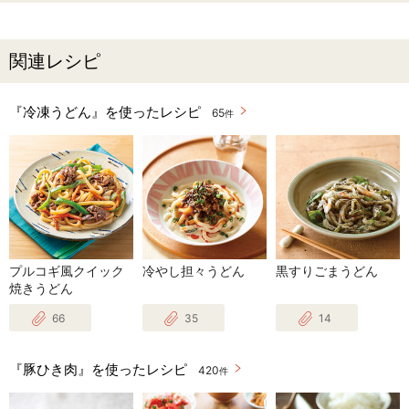
関連レシピ
『冷凍うどん』を使ったレシピ
65
件
プルコギ風クイック
冷やし担々うどん
黒すりごまうどん
焼きうどん
66
35
14
『豚ひき肉』を使ったレシピ
420
件