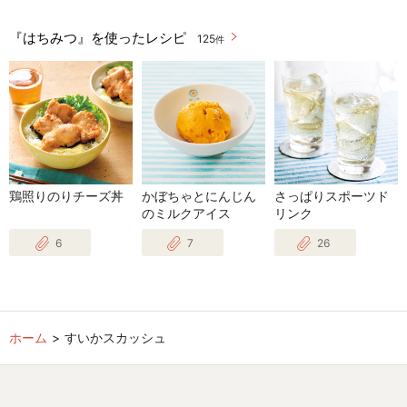
『はちみつ』を使ったレシピ
125
件
鶏照りのりチーズ丼
かぼちゃとにんじん
さっぱりスポーツド
のミルクアイス
リンク
6
7
26
ホーム
すいかスカッシュ