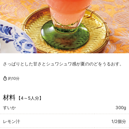
さっぱりとした甘さとシュワシュワ感が夏ののどをうるおす。
約10分
材料
【4～5人分】
すいか
300g
レモン汁
1/2個分