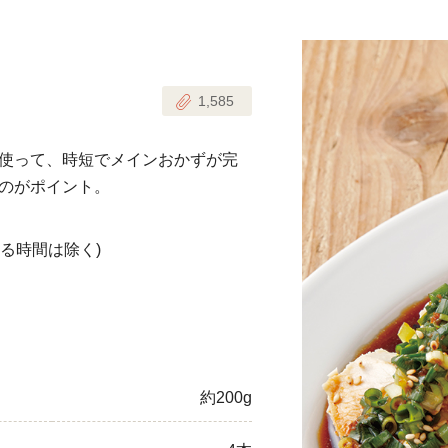
じのときめき時間
副菜
1,585
まれの野菜レシピ
汁物
1歳半からの幼児食
お弁当
使って、時短でメインおかずが完
はん
のがポイント。
はんセット（2人分）
おやつ・デザート
る時間は除く)
はんセット（3人分）
き肉魚菜菜セット
らない平日ごはん
プ
飛田和緒さんレシピ
約200g
探す
豚肉