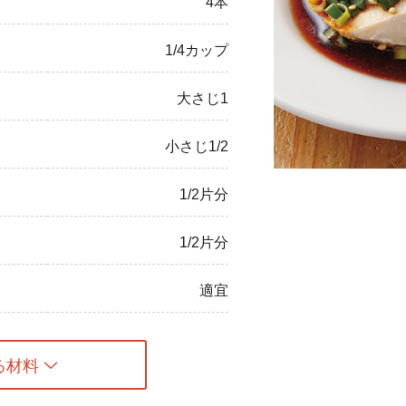
4本
ひき肉
1/4カップ
アスパラガス
大さじ1
なす
小さじ1/2
たまねぎ
1/2片分
1/2片分
適宜
る材料