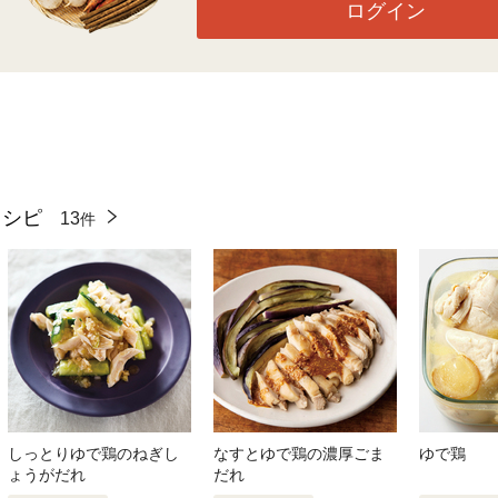
ログイン
レシピ
13
件
しっとりゆで鶏のねぎし
なすとゆで鶏の濃厚ごま
ゆで鶏
ょうがだれ
だれ