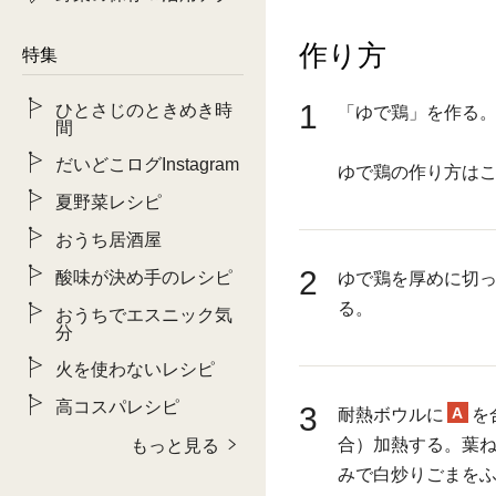
作り方
特集
1
ひとさじのときめき時
「ゆで鶏」を作る
間
だいどこログInstagram
ゆで鶏の作り方は
夏野菜レシピ
おうち居酒屋
2
酸味が決め手のレシピ
ゆで鶏を厚めに切
る。
おうちでエスニック気
分
火を使わないレシピ
高コスパレシピ
3
A
耐熱ボウルに
を
合）加熱する。葉
もっと見る
みで白炒りごまを