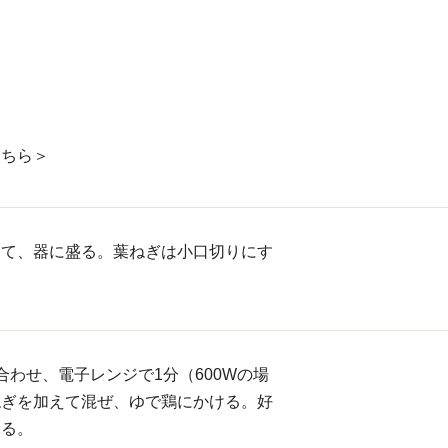
。
こちら＞
って、器に盛る。葉ねぎは小口切りにす
合わせ、電子レンジで1分（600Wの場
ねぎを加えて混ぜ、ゆで鶏にかける。好
ふる。