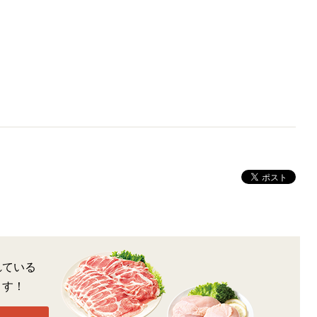
れている
ます！