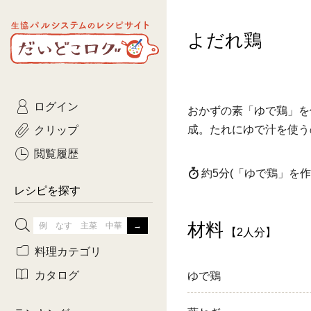
生協パルシステムのレシピ
よだれ鶏
コトコト
サイト
主菜
ひとさ
だいどこログ
サラダ・あえもの
農家生
Kinari
ログイン
常備菜・作りおき
おきらくだ
おかずの素「ゆで鶏」を
yumyumいっしょご
クリップ
成。たれにゆで汁を使う
おつまみ
3日分ご
ぷれーんぺいじ
閲覧履歴
約5分
(「ゆで鶏」を作
3日分ご
乾物屋さん
レシピを探す
つくりお
材料
【2人分】
がんば
料理カテゴリ
有賀薫さんのスー
カタログ
ゆで鶏
牛肉