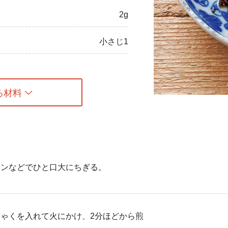
2g
ひき肉
アスパラガス
小さじ1
なす
たまねぎ
る材料
ーンなどでひと口大にちぎる。
ゃくを入れて火にかけ、2分ほどから煎