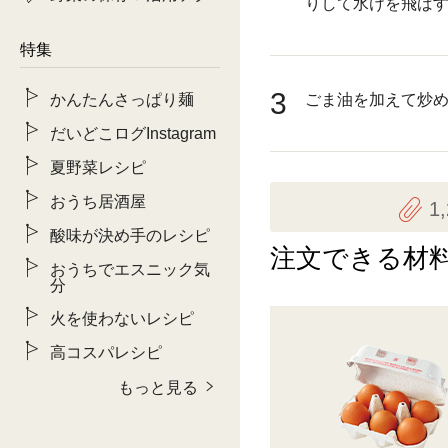
りして水けを飛ば
特集
3
かんたんさっぱり麺
ごま油を加えて炒
だいどこログInstagram
夏野菜レシピ
おうち居酒屋
1
酸味が決め手のレシピ
注文できる材
おうちでエスニック気
分
火を使わないレシピ
高コスパレシピ
もっと見る