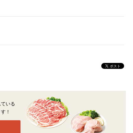
れている
ます！