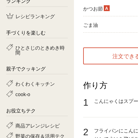
ランキング
A
かつお節
鶏肉
レシピランキング
魚
ごま油
手づくりを楽しむ
ピーマン
ひとさじのときめき時
間
トマト
注文でき
親子でクッキング
作り方
わくわくキッチン
cook-o
1
こんにゃくはスプ
お役立ちテク
商品アレンジレシピ
2
フライパンにこんに
野菜の保存＆活用テク