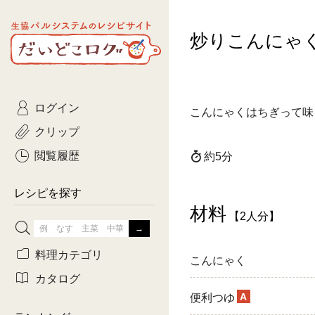
生協パルシステムのレシピ
炒りこんにゃ
コトコト
サイト
主菜
ひとさ
だいどこログ
サラダ・あえもの
農家生
Kinari
ログイン
常備菜・作りおき
おきらくだ
こんにゃくはちぎって味
yumyumいっしょご
クリップ
おつまみ
3日分ご
ぷれーんぺいじ
閲覧履歴
約5分
3日分ご
乾物屋さん
レシピを探す
つくりお
材料
【2人分】
がんば
料理カテゴリ
こんにゃく
有賀薫さんのスー
カタログ
A
便利つゆ
牛肉