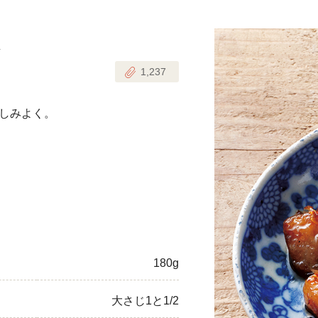
く
じのときめき時間
副菜
1,237
まれの野菜レシピ
汁物
1歳半からの幼児食
お弁当
しみよく。
はん
はんセット（2人分）
おやつ・デザート
はんセット（3人分）
き肉魚菜菜セット
らない平日ごはん
180g
プ
飛田和緒さんレシピ
大さじ1と1/2
探す
豚肉