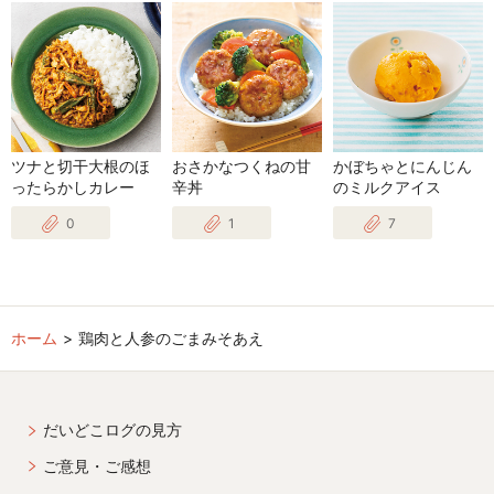
ツナと切干大根のほ
おさかなつくねの甘
かぼちゃとにんじん
ったらかしカレー
辛丼
のミルクアイス
0
1
7
ホーム
鶏肉と人参のごまみそあえ
だいどこログの見方
ご意見・ご感想