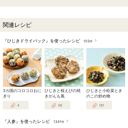
関連レシピ
『ひじきドライパック』を使ったレシピ
103
件
3カ国のコロコロおに
ひじきと桜えびの焼
ひじきと小松菜とき
ぎり
きがんも風
のこの炒め物
4
56
181
『人参』を使ったレシピ
1341
件