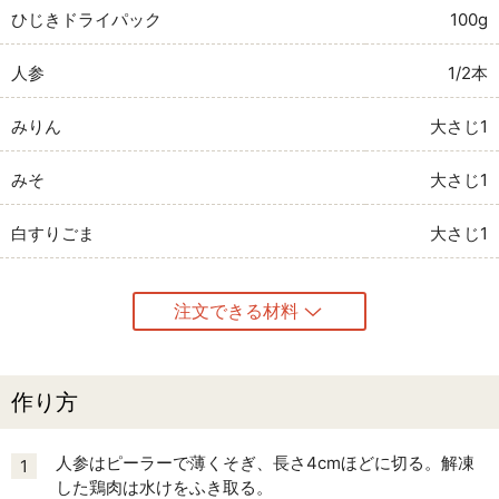
ひじきドライパック
100g
人参
1/2本
みりん
大さじ1
みそ
大さじ1
白すりごま
大さじ1
注文できる材料
作り方
人参はピーラーで薄くそぎ、長さ4cmほどに切る。解凍
1
した鶏肉は水けをふき取る。