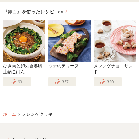
『卵白』を使ったレシピ
8
件
ひき肉と卵の香港風
ツナのテリーヌ
メレンゲチョコサン
土鍋ごはん
ド
69
357
320
ホーム
メレンゲクッキー