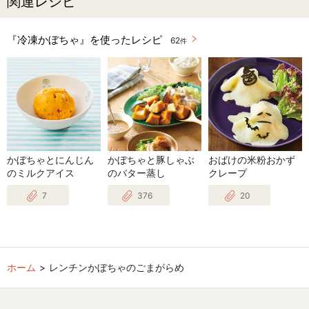
関連レシピ
『冷凍かぼちゃ』を使ったレシピ
62
件
かぼちゃとにんじん
かぼちゃと豚しゃぶ
おばけの米粉おかず
のミルクアイス
のバター蒸し
クレープ
7
376
20
ホーム
レンチンかぼちゃのごまがらめ