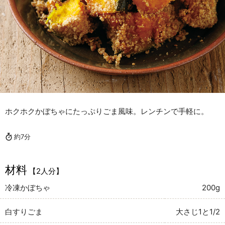
ホクホクかぼちゃにたっぷりごま風味。レンチンで手軽に。
約7分
材料
【2人分】
冷凍かぼちゃ
200g
白すりごま
大さじ1と1/2