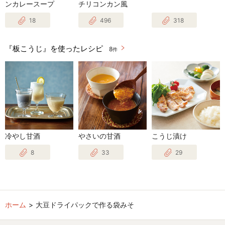
ンカレースープ
チリコンカン風
18
496
318
『板こうじ』を使ったレシピ
8
件
冷やし甘酒
やさいの甘酒
こうじ漬け
8
33
29
ホーム
大豆ドライパックで作る袋みそ