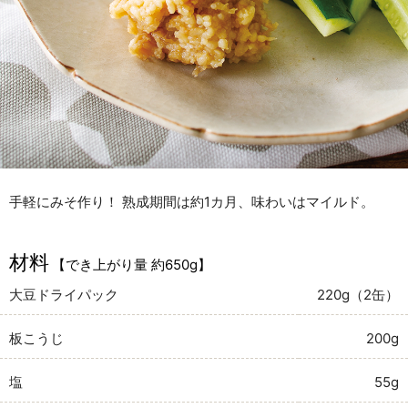
手軽にみそ作り！ 熟成期間は約1カ月、味わいはマイルド。
材料
【でき上がり量 約650g】
大豆ドライパック
220g（2缶）
板こうじ
200g
塩
55g