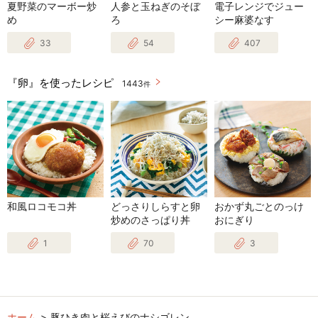
夏野菜のマーボー炒
人参と玉ねぎのそぼ
電子レンジでジュー
め
ろ
シー麻婆なす
33
54
407
『卵』を使ったレシピ
1443
件
和風ロコモコ丼
どっさりしらすと卵
おかず丸ごとのっけ
炒めのさっぱり丼
おにぎり
1
70
3
ホーム
豚ひき肉と桜えびのナシゴレン