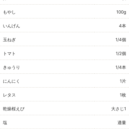
もやし
100g
いんげん
4本
玉ねぎ
1/4個
トマト
1/2個
きゅうり
1/4本
にんにく
1片
レタス
1枚
乾燥桜えび
大さじ1
塩
適量