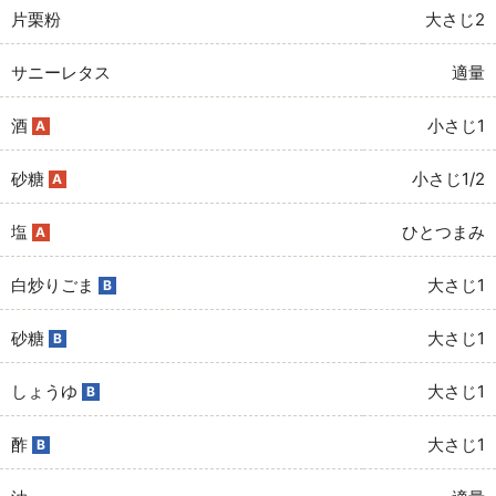
片栗粉
大さじ2
サニーレタス
適量
酒
小さじ1
A
砂糖
小さじ1/2
A
塩
ひとつまみ
A
白炒りごま
大さじ1
B
砂糖
大さじ1
B
しょうゆ
大さじ1
B
酢
大さじ1
B