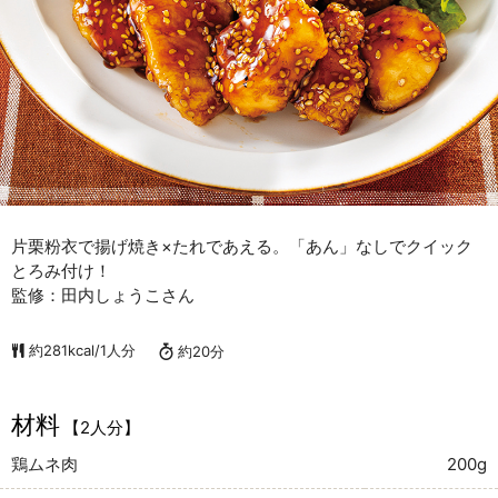
片栗粉衣で揚げ焼き×たれであえる。「あん」なしでクイック
とろみ付け！
監修：田内しょうこさん
約281kcal/1人分
約20分
材料
【2人分】
鶏ムネ肉
200g