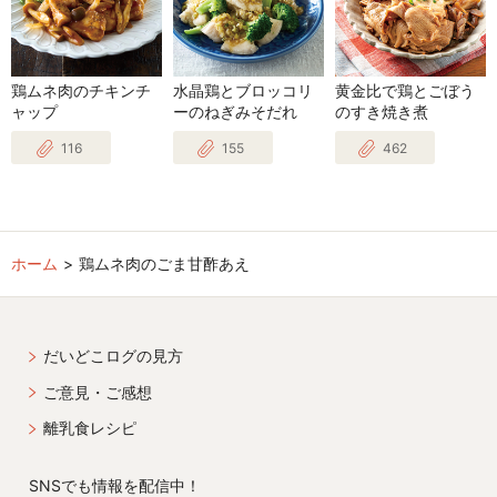
鶏ムネ肉のチキンチ
水晶鶏とブロッコリ
黄金比で鶏とごぼう
ャップ
ーのねぎみそだれ
のすき焼き煮
116
155
462
ホーム
鶏ムネ肉のごま甘酢あえ
だいどこログの見方
ご意見・ご感想
離乳食レシピ
SNSでも情報を配信中！