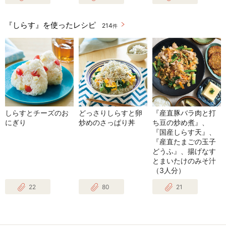
『しらす』を使ったレシピ
214
件
しらすとチーズのお
どっさりしらすと卵
『産直豚バラ肉と打
にぎり
炒めのさっぱり丼
ち豆の炒め煮』、
『国産しらす天』、
『産直たまごの玉子
どうふ』、揚げなす
とまいたけのみそ汁
（3人分）
22
80
21