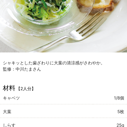
シャキッとした歯ざわりに大葉の清涼感がさわやか。
監修：中川たまさん
材料
【2人分】
キャベツ
1/8個
大葉
5枚
しらす
25g