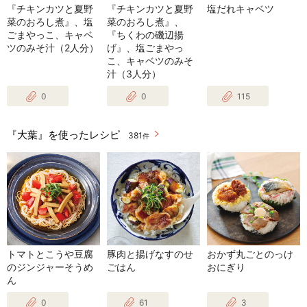
『チキンカツと夏野
『チキンカツと夏野
塩だれキャベツ
菜のおろし煮』、塩
菜のおろし煮』、
ごまやっこ、キャベ
『ちくわの磯辺揚
ツのみそ汁（2人分）
げ』、塩ごまやっ
こ、キャベツのみそ
汁（3人分）
0
0
115
『大葉』を使ったレシピ
381
件
トマトとこうや豆腐
豚肉と揚げなすのせ
おかず丸ごとのっけ
のジンジャーそうめ
ごはん
おにぎり
ん
0
61
3