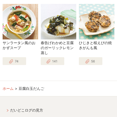
サンラータン風のお
春告げわかめと豆腐
ひじきと桜えびの焼
かずスープ
のガーリックレモン
きがんも風
蒸し
74
141
56
ホーム
豆腐白玉だんご
だいどこログの見方