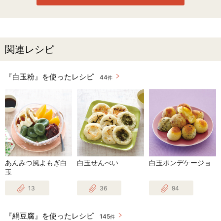
関連レシピ
『白玉粉』を使ったレシピ
44
件
あんみつ風よもぎ白
白玉せんべい
白玉ポンデケージョ
玉
13
36
94
『絹豆腐』を使ったレシピ
145
件