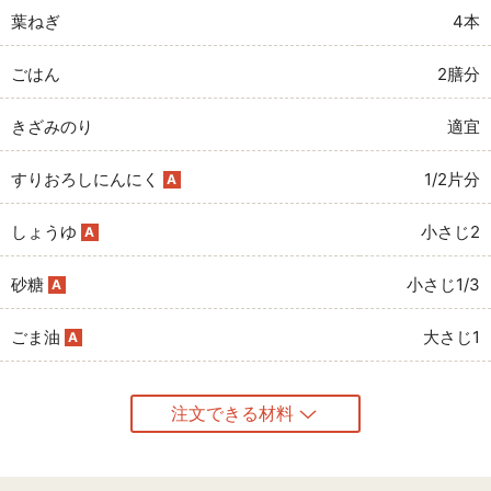
葉ねぎ
4本
ごはん
2膳分
きざみのり
適宜
すりおろしにんにく
1/2片分
A
しょうゆ
小さじ2
A
砂糖
小さじ1/3
A
ごま油
大さじ1
A
注文できる材料