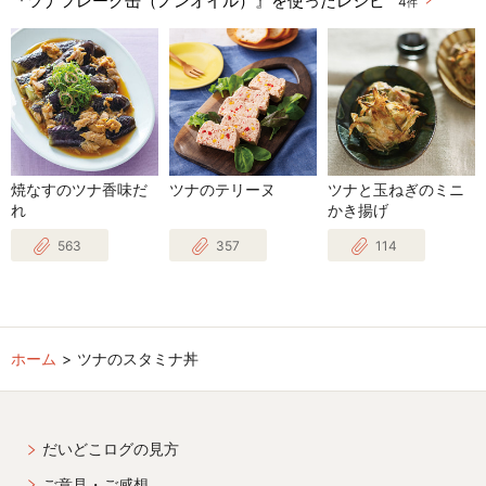
4
件
焼なすのツナ香味だ
ツナのテリーヌ
ツナと玉ねぎのミニ
れ
かき揚げ
563
357
114
ホーム
ツナのスタミナ丼
だいどこログの見方
ご意見・ご感想