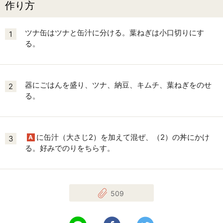
作り方
ツナ缶はツナと缶汁に分ける。葉ねぎは小口切りにす
1
る。
器にごはんを盛り、ツナ、納豆、キムチ、葉ねぎをのせ
2
る。
に缶汁（大さじ2）を加えて混ぜ、（2）の丼にかけ
A
3
る。好みでのりをちらす。
509
LINEで送る
Facebookでシェアする
Twitterでツイート