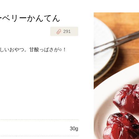
ーベリーかんてん
じのときめき時間
副菜
291
まれの野菜レシピ
汁物
1歳半からの幼児食
お弁当
しいおやつ。甘酸っぱさが○！
はん
はんセット（2人分）
おやつ・デザート
はんセット（3人分）
き肉魚菜菜セット
らない平日ごはん
プ
飛田和緒さんレシピ
30g
探す
豚肉