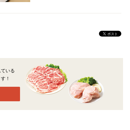
れている
ます！