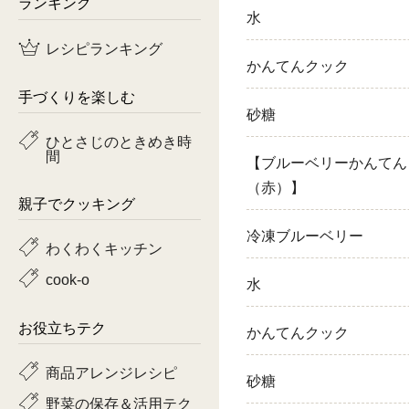
ランキング
水
鶏肉
レシピランキング
かんてんクック
魚
手づくりを楽しむ
ピーマン
砂糖
ひとさじのときめき時
間
トマト
【ブルーベリーかんてん
（赤）】
親子でクッキング
冷凍ブルーベリー
わくわくキッチン
cook-o
水
お役立ちテク
かんてんクック
商品アレンジレシピ
砂糖
野菜の保存＆活用テク