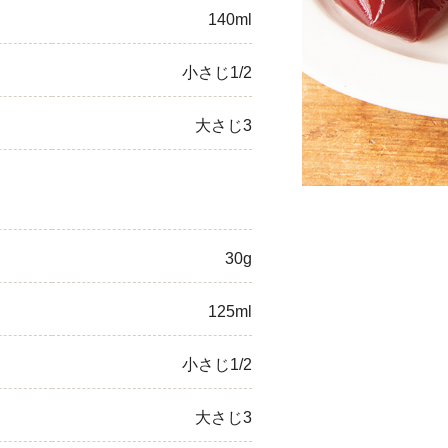
140ml
ひき肉
小さじ1/2
アスパラガス
なす
大さじ3
たまねぎ
30g
125ml
小さじ1/2
大さじ3