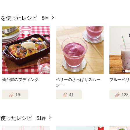
』を使ったレシピ
8
件
仙台麩のプディング
ベリーのさっぱりスムー
ブルーベリ
ジー
19
41
128
を使ったレシピ
51
件