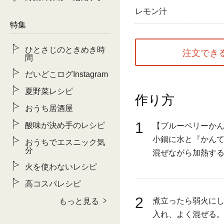
レモン汁
特集
ひとさじのときめき時
注文でき
間
だいどこログInstagram
夏野菜レシピ
作り方
おうち居酒屋
1
酸味が決め手のレシピ
【ブルーベリーか
小鍋に水と『かん
おうちでエスニック気
分
混ぜながら加熱す
火を使わないレシピ
高コスパレシピ
2
煮立ったら弱火に
もっと見る
入れ、よく混ぜる