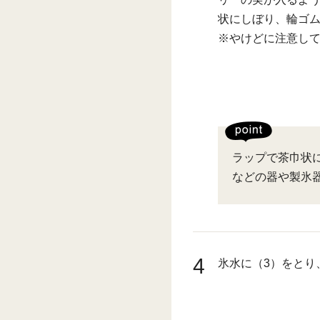
状にしぼり、輪ゴ
※やけどに注意し
ラップで茶巾状
などの器や製氷
4
氷水に（3）をとり