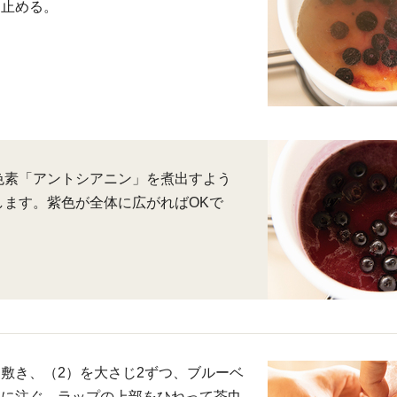
を止める。
色素「アントシアニン」を煮出すよう
します。紫色が全体に広がればOKで
敷き、（2）を大さじ2ずつ、ブルーベ
うに注ぐ。ラップの上部をひねって茶巾