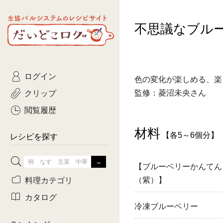
生協パルシステムのレシピ
不思議なブル
コトコト
サイト
主菜
ひとさ
だいどこログ
サラダ・あえもの
農家生
Kinari
ログイン
常備菜・作りおき
おきらくだ
色の変化が楽しめる、楽
yumyumいっしょご
クリップ
監修：菱沼未央さん
おつまみ
3日分ご
ぷれーんぺいじ
閲覧履歴
3日分ご
材料
【各5～6個分】
乾物屋さん
レシピを探す
つくりお
【ブルーベリーかんてん
がんば
料理カテゴリ
（紫）】
有賀薫さんのスー
カタログ
冷凍ブルーベリー
牛肉