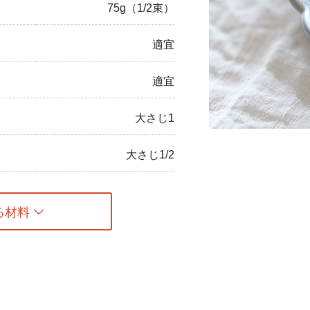
75g（1/2束）
ひき肉
適宜
アスパラガス
適宜
なす
たまねぎ
大さじ1
大さじ1/2
る材料