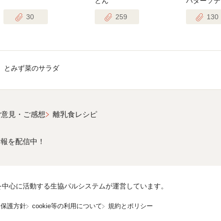
どん
バターソテ
30
259
130
』とみず菜のサラダ
ご意見・ご感想
離乳食レシピ
情報を配信中！
を中心に活動する生協パルシステムが運営しています。
報保護方針
cookie等の利用について
規約とポリシー