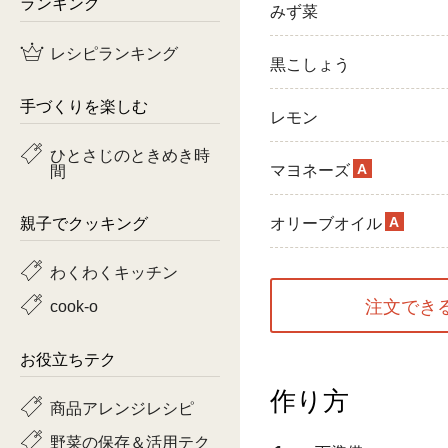
ランキング
みず菜
鶏肉
レシピランキング
黒こしょう
魚
手づくりを楽しむ
レモン
ピーマン
ひとさじのときめき時
A
間
マヨネーズ
トマト
A
親子でクッキング
オリーブオイル
わくわくキッチン
注文でき
cook-o
お役立ちテク
作り方
商品アレンジレシピ
野菜の保存＆活用テク