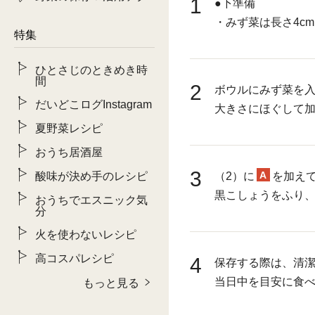
1
●下準備
・みず菜は長さ4c
特集
ひとさじのときめき時
間
2
ボウルにみず菜を
だいどこログInstagram
大きさにほぐして
夏野菜レシピ
おうち居酒屋
3
A
酸味が決め手のレシピ
（2）に
を加え
黒こしょうをふり
おうちでエスニック気
分
火を使わないレシピ
高コスパレシピ
4
保存する際は、清
当日中を目安に食
もっと見る