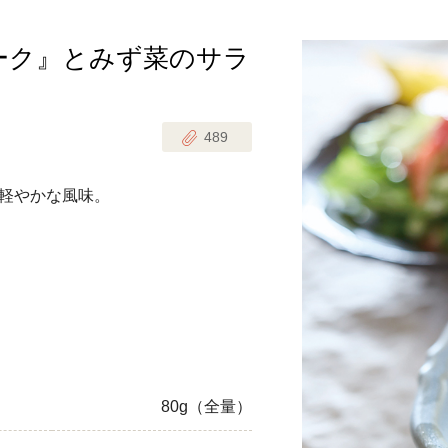
ーク』とみず菜のサラ
じのときめき時間
副菜
まれの野菜レシピ
汁物
489
1歳半からの幼児食
お弁当
はん
軽やかな風味。
はんセット（2人分）
おやつ・デザート
はんセット（3人分）
き肉魚菜菜セット
らない平日ごはん
プ
飛田和緒さんレシピ
80g（全量）
探す
豚肉