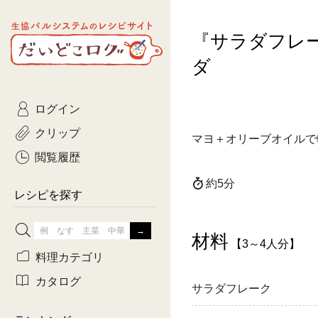
生協パルシステムのレシピ
『サラダフレ
コトコト
サイト
主菜
ひとさ
だいどこログ
ダ
サラダ・あえもの
農家生
Kinari
ログイン
常備菜・作りおき
おきらくだ
yumyumいっしょご
クリップ
マヨ＋オリーブオイルで
おつまみ
3日分ご
ぷれーんぺいじ
閲覧履歴
3日分ご
約5分
乾物屋さん
レシピを探す
つくりお
材料
がんば
【3～4人分】
料理カテゴリ
有賀薫さんのスー
カタログ
サラダフレーク
牛肉