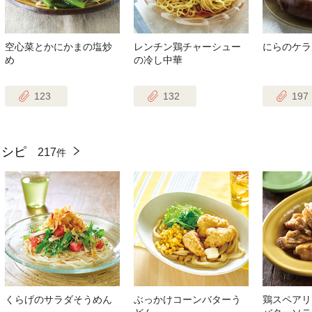
空心菜とかにかまの塩炒
レンチン鶏チャーシュー
にらのケラ
め
の冷し中華
123
132
197
レシピ
217
件
くらげのサラダそうめん
ぶっかけコーンバターう
鶏スペアリ