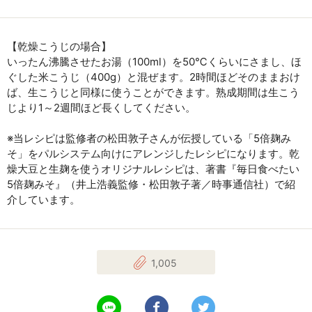
【乾燥こうじの場合】
いったん沸騰させたお湯（100ml）を50℃くらいにさまし、ほ
ぐした米こうじ（400g）と混ぜます。2時間ほどそのままおけ
ば、生こうじと同様に使うことができます。熟成期間は生こう
じより1～2週間ほど長くしてください。
※当レシピは監修者の松田敦子さんが伝授している「5倍麹み
そ」をパルシステム向けにアレンジしたレシピになります。乾
燥大豆と生麹を使うオリジナルレシピは、著書『毎日食べたい
5倍麹みそ』（井上浩義監修・松田敦子著／時事通信社）で紹
介しています。
1,005
LINEで送る
Facebookでシェアする
Twitterでツイート