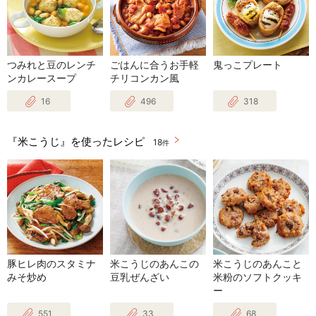
つみれと豆のレンチ
ごはんに合うお手軽
鬼っこプレート
ンカレースープ
チリコンカン風
16
496
318
『米こうじ』を使ったレシピ
18
件
豚ヒレ肉のスタミナ
米こうじのあんこの
米こうじのあんこと
みそ炒め
豆乳ぜんざい
米粉のソフトクッキ
ー
551
33
68