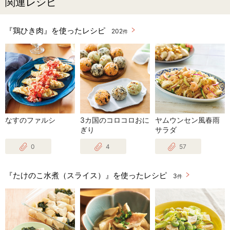
関連レシピ
『鶏ひき肉』を使ったレシピ
202
件
なすのファルシ
3カ国のコロコロおに
ヤムウンセン風春雨
ぎり
サラダ
0
4
57
『たけのこ水煮（スライス）』を使ったレシピ
3
件