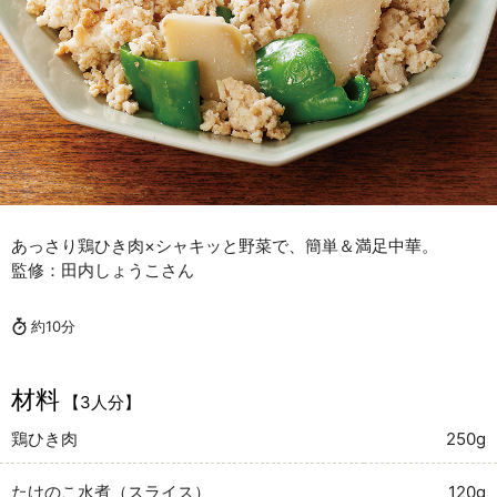
あっさり鶏ひき肉×シャキッと野菜で、簡単＆満足中華。
監修：田内しょうこさん
約10分
材料
【3人分】
鶏ひき肉
250g
たけのこ水煮（スライス）
120g