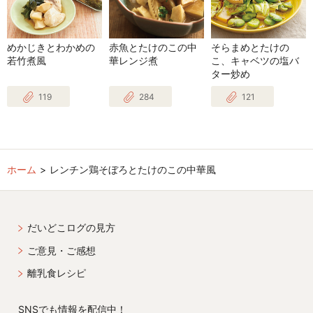
めかじきとわかめの
赤魚とたけのこの中
そらまめとたけの
若竹煮風
華レンジ煮
こ、キャベツの塩バ
ター炒め
119
284
121
ホーム
レンチン鶏そぼろとたけのこの中華風
だいどこログの見方
ご意見・ご感想
離乳食レシピ
SNSでも情報を配信中！