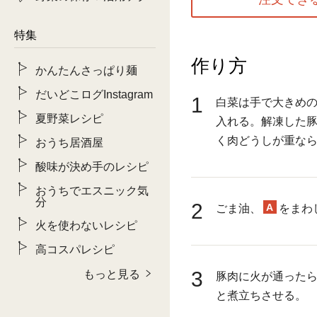
特集
作り方
かんたんさっぱり麺
だいどこログInstagram
1
白菜は手で大きめ
夏野菜レシピ
入れる。解凍した
く肉どうしが重な
おうち居酒屋
酸味が決め手のレシピ
おうちでエスニック気
分
2
A
ごま油、
をまわ
火を使わないレシピ
高コスパレシピ
3
もっと見る
豚肉に火が通った
と煮立ちさせる。