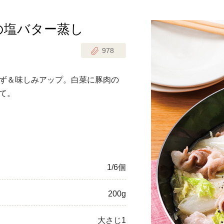
の塩バター蒸し
じのときめき時間
副菜
978
まれの野菜レシピ
汁物
1歳半からの幼児食
お弁当
ず＆味しみアップ。白菜に豚肉の
はん
て。
はんセット（2人分）
おやつ・デザート
はんセット（3人分）
き肉魚菜菜セット
1/6個
らない平日ごはん
200g
プ
飛田和緒さんレシピ
探す
豚肉
大さじ1