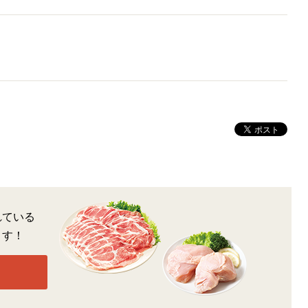
れている
ます！