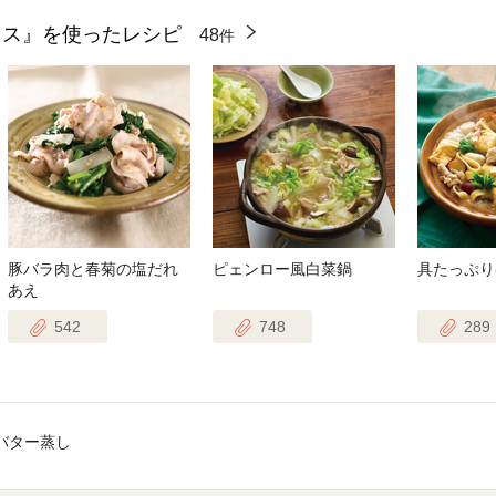
イス』を使ったレシピ
48
件
豚バラ肉と春菊の塩だれ
ピェンロー風白菜鍋
具たっぷり
あえ
542
748
289
バター蒸し