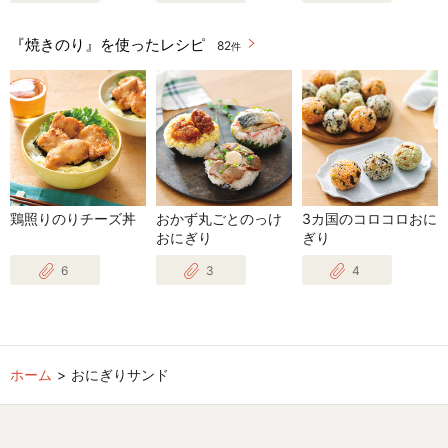
『焼きのり』を使ったレシピ
82
件
鶏照りのりチーズ丼
おかず丸ごとのっけ
3カ国のコロコロおに
おにぎり
ぎり
6
3
4
ホーム
おにぎりサンド