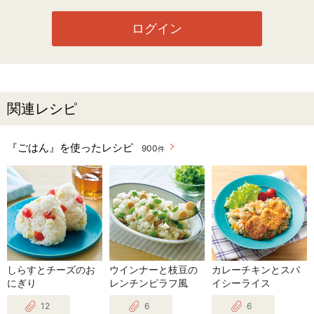
ログイン
関連レシピ
『ごはん』を使ったレシピ
900
件
しらすとチーズのお
ウインナーと枝豆の
カレーチキンとスパ
にぎり
レンチンピラフ風
イシーライス
12
6
6