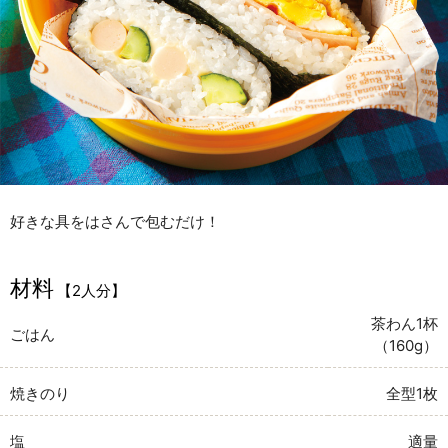
好きな具をはさんで包むだけ！
材料
【2人分】
茶わん1杯
ごはん
（160g）
焼きのり
全型1枚
塩
適量