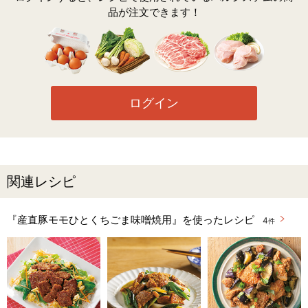
品が注文できます！
ログイン
関連レシピ
『産直豚モモひとくちごま味噌焼用』を使ったレシピ
4
件