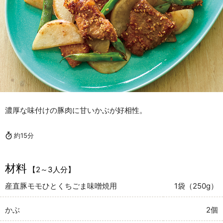
濃厚な味付けの豚肉に甘いかぶが好相性。
約15分
材料
【2～3人分】
産直豚モモひとくちごま味噌焼用
1袋（250g）
かぶ
2個