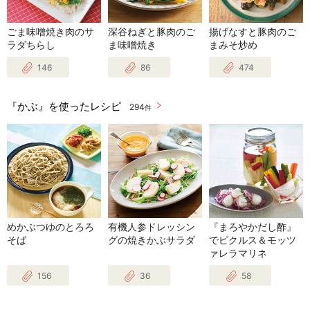
ごま味噌焼き肉のサ
深谷ねぎと豚肉のご
揚げなすと豚肉のご
ラダちらし
ま味噌焼き
まみそ炒め
146
86
474
『かぶ』を使ったレシピ
294
件
めかぶつゆのとろろ
有機人参ドレッシン
『まろやかだし酢』
そば
グの焼きかぶサラダ
でピクルス＆モッツ
ァレラマリネ
156
36
58