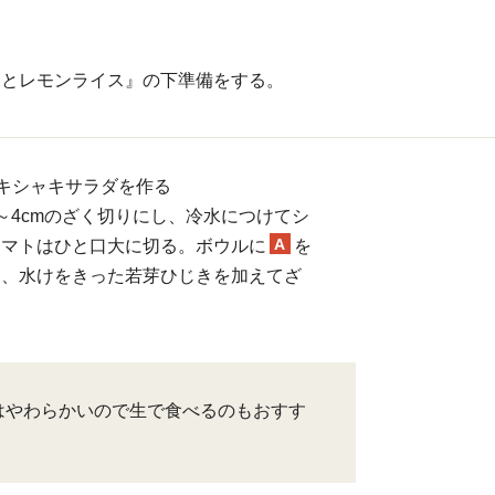
ーとレモンライス』の下準備をする。
キシャキサラダを作る
～4cmのざく切りにし、冷水につけてシ
A
トマトはひと口大に切る。ボウルに
を
ト、水けをきった若芽ひじきを加えてざ
はやわらかいので生で食べるのもおすす