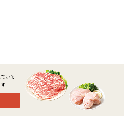
れている
ます！