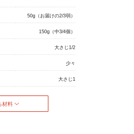
50g（お届けの2/3弱）
150g（中3/4個）
大さじ1/2
少々
大さじ1
る材料