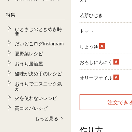
特集
若芽ひじき
ひとさじのときめき時
トマト
間
だいどこログInstagram
A
しょうゆ
夏野菜レシピ
A
おろしにんにく
おうち居酒屋
酸味が決め手のレシピ
A
オリーブオイル
おうちでエスニック気
分
火を使わないレシピ
注文でき
高コスパレシピ
もっと見る
作り方