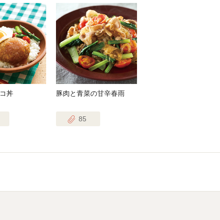
コ丼
豚肉と青菜の甘辛春雨
85