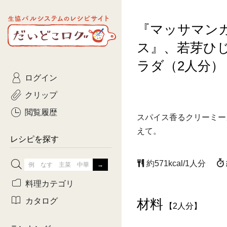
生協パルシステムのレシピ
『マッサマン
コトコト
サイト
主菜
ひとさ
だいどこログ
ス』、若芽ひ
サラダ・あえもの
農家生
Kinari
ラダ（2人分）
ログイン
常備菜・作りおき
おきらくだ
yumyumいっしょご
クリップ
おつまみ
3日分ご
ぷれーんぺいじ
閲覧履歴
スパイス香るクリーミー
3日分ご
えて。
乾物屋さん
レシピを探す
つくりお
約571kcal/1人分
がんば
料理カテゴリ
有賀薫さんのスー
カタログ
材料
【2人分】
牛肉