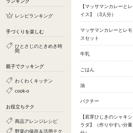
ランキング
【マッサマンカレーとレ
鶏肉
イス】（3人分）
レシピランキング
魚
マッサマンカレーとレモ
手づくりを楽しむ
ピーマン
スセット
ひとさじのときめき時
間
トマト
牛乳
親子でクッキング
ごはん
わくわくキッチン
油
cook-o
パクチー
お役立ちテク
【若芽ひじきのシャキシ
商品アレンジレシピ
ラダ】（作りやすい分量
野菜の保存＆活用テク
分）