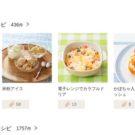
シピ
436
件
米粉アイス
電子レンジでカラフルド
かぼちゃ入
リア
ッシュ
58
13
8
レシピ
1757
件