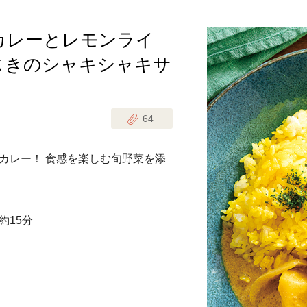
カレーとレモンライ
じのときめき時間
副菜
じきのシャキシャキサ
まれの野菜レシピ
汁物
1歳半からの幼児食
お弁当
はん
64
はんセット（2人分）
おやつ・デザート
カレー！ 食感を楽しむ旬野菜を添
はんセット（3人分）
き肉魚菜菜セット
約15分
らない平日ごはん
プ
飛田和緒さんレシピ
探す
豚肉