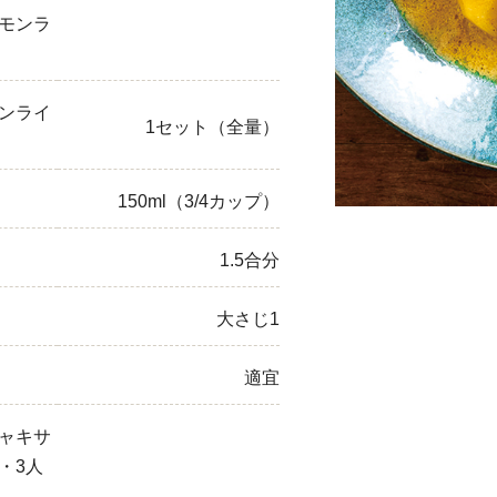
モンラ
ひき肉
アスパラガス
ンライ
1セット（全量）
なす
たまねぎ
150ml（3/4カップ）
1.5合分
大さじ1
適宜
ャキサ
・3人