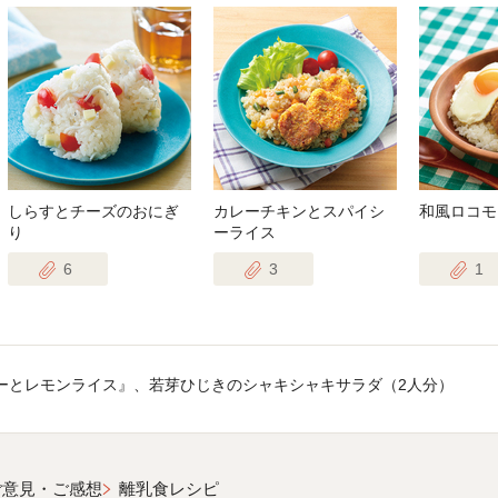
しらすとチーズのおにぎ
カレーチキンとスパイシ
和風ロコモ
り
ーライス
6
3
1
ーとレモンライス』、若芽ひじきのシャキシャキサラダ（2人分）
ご意見・ご感想
離乳食レシピ