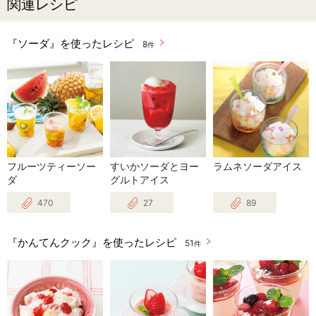
関連レシピ
『ソーダ』を使ったレシピ
8
件
フルーツティーソー
すいかソーダとヨー
ラムネソーダアイス
ダ
グルトアイス
470
27
89
『かんてんクック』を使ったレシピ
51
件