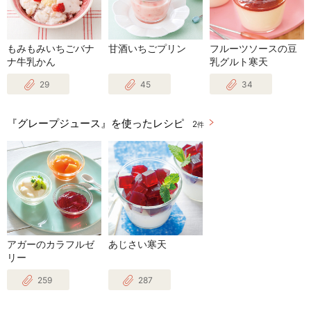
もみもみいちごバナ
甘酒いちごプリン
フルーツソースの豆
ナ牛乳かん
乳グルト寒天
29
45
34
『グレープジュース』を使ったレシピ
2
件
アガーのカラフルゼ
あじさい寒天
リー
259
287