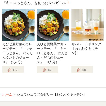
『キャロっとさん』を使ったレシピ
7
件
えびと夏野菜のカレ
えびと夏野菜のカレ
セパレートドリンク
ーソテー、『「キャ
ーソテー、『「キャ
【わくわくキッチ
ロっとさん」 にんじ
ロっとさん」 にんじ
ン】
んくだものジュー
んくだものジュー
ス』（2人分）
ス』（3人分）
110
62
185
ホーム
シュワシュワ宝石ゼリー【わくわくキッチン】