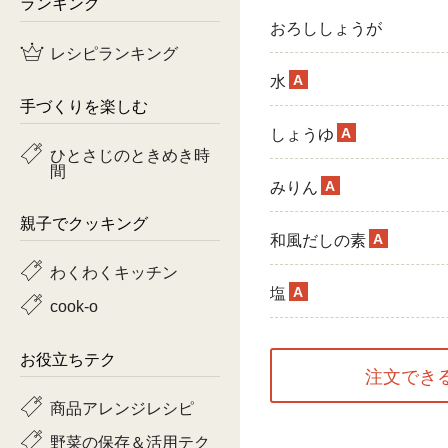
ランキング
おろししょうが
鶏肉
レシピランキング
魚
A
水
手づくりを楽しむ
ピーマン
A
しょうゆ
ひとさじのときめき時
間
トマト
A
みりん
親子でクッキング
A
和風だしの素
わくわくキッチン
A
塩
cook-o
お役立ちテク
注文でき
商品アレンジレシピ
野菜の保存＆活用テク