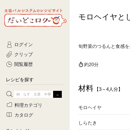
生協パルシステムのレシピ
モロヘイヤと
コトコト
サイト
主菜
ひとさ
だいどこログ
サラダ・あえもの
農家生
Kinari
ログイン
常備菜・作りおき
おきらくだ
旬野菜のつるんと食感を
yumyumいっしょご
クリップ
おつまみ
3日分ご
ぷれーんぺいじ
閲覧履歴
約20分
3日分ご
乾物屋さん
レシピを探す
つくりお
材料
【3～4人分】
がんば
料理カテゴリ
モロヘイヤ
有賀薫さんのスー
カタログ
しらたき
牛肉