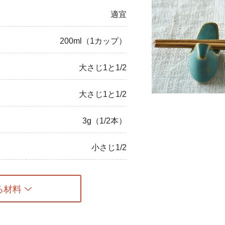
適宜
ひき肉
アスパラガス
200ml（1カップ）
なす
大さじ1と1/2
たまねぎ
大さじ1と1/2
3g（1/2本）
小さじ1/2
る材料