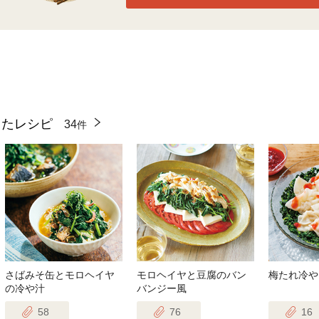
ったレシピ
34
件
さばみそ缶とモロヘイヤ
モロヘイヤと豆腐のバン
梅たれ冷や
の冷や汁
バンジー風
58
76
16