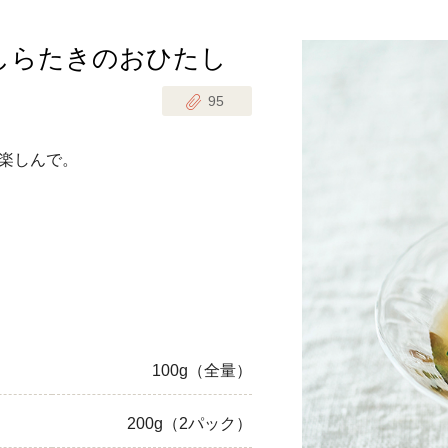
しらたきのおひたし
じのときめき時間
副菜
95
まれの野菜レシピ
汁物
1歳半からの幼児食
お弁当
楽しんで。
はん
はんセット（2人分）
おやつ・デザート
はんセット（3人分）
き肉魚菜菜セット
らない平日ごはん
100g（全量）
プ
飛田和緒さんレシピ
200g（2パック）
探す
豚肉