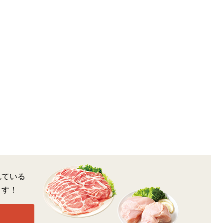
れている
ます！