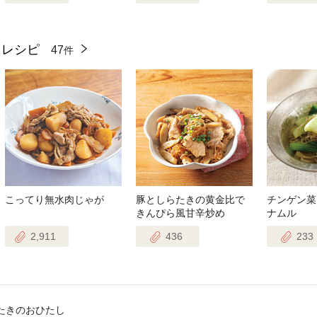
たレシピ
47
件
こってり無水肉じゃが
豚としらたきの黄金比で
チンゲン菜
きんぴら風甘辛炒め
ナムル
2,911
436
233
たきのおひたし