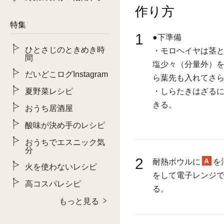
作り方
特集
1
●下準備
ひとさじのときめき時
・モロヘイヤは茎
間
塩少々（分量外）を
だいどこログInstagram
ら葉先も入れてさら
夏野菜レシピ
・しらたきはざる
きる。
おうち居酒屋
酸味が決め手のレシピ
おうちでエスニック気
分
2
A
耐熱ボウルに
を
火を使わないレシピ
をして電子レンジで
高コスパレシピ
る。
もっと見る