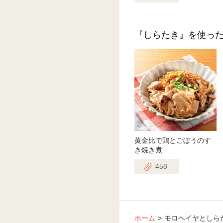
『しらたき』を使っ
黄金比で鶏とごぼうのす
き焼き煮
458
ホーム
モロヘイヤとしら