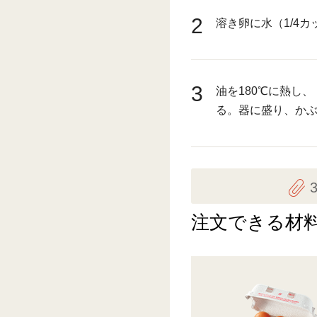
2
溶き卵に水（1/4
3
油を180℃に熱し
る。器に盛り、か
注文できる材