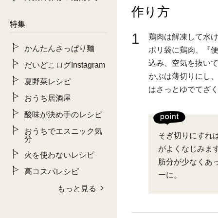
作り方
特集
1
鶏肉は解凍して水
かんたんさっぱり麺
ポリ袋に鶏肉、『
込み、空気を抜いて
だいどこログInstagram
かぶは薄切りにし
夏野菜レシピ
はさっとゆでてざ
おうち居酒屋
酸味が決め手のレシピ
おうちでエスニック気
そぎ切りにすれ
分
がよくなじみま
火を使わないレシピ
肪分が少なくあ
高コスパレシピ
ーに。
もっと見る