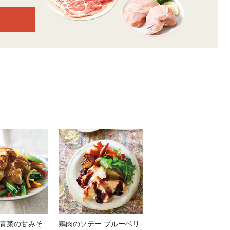
青菜の甘みそ
鶏肉のソテー ブルーベリ