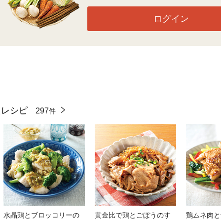
ログイン
たレシピ
297
件
水晶鶏とブロッコリーの
黄金比で鶏とごぼうのす
鶏ムネ肉と