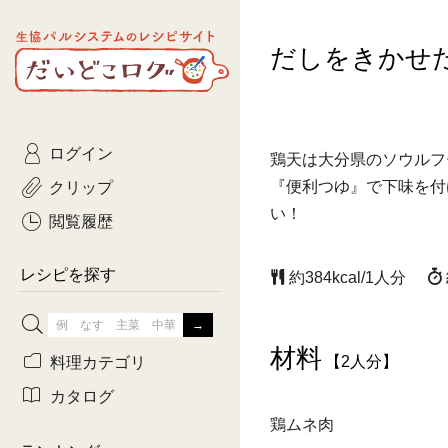
生協パルシステムのレシピ
だしをきかせ
コトコト
サイト
主菜
ひとさ
だいどこログ
サラダ・あえもの
農家生
Kinari
ログイン
常備菜・作りおき
おきらくだ
鶏天は大分県のソウルフ
yumyumいっしょご
クリップ
『便利つゆ』で下味を付
おつまみ
3日分ご
い！
ぷれーんぺいじ
閲覧履歴
3日分ご
乾物屋さん
レシピを探す
約384kcal/1人分
つくりお
がんば
材料
料理カテゴリ
【2人分】
有賀薫さんのスー
カタログ
鶏ムネ肉
牛肉