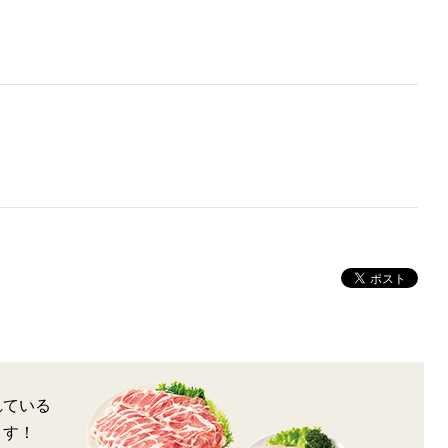
れている
ます！