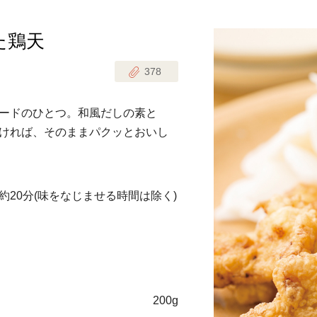
た鶏天
じのときめき時間
副菜
378
まれの野菜レシピ
汁物
1歳半からの幼児食
お弁当
ードのひとつ。和風だしの素と
はん
ければ、そのままパクッとおいし
はんセット（2人分）
おやつ・デザート
はんセット（3人分）
約20分
(味をなじませる時間は除く)
き肉魚菜菜セット
らない平日ごはん
プ
飛田和緒さんレシピ
200g
探す
豚肉