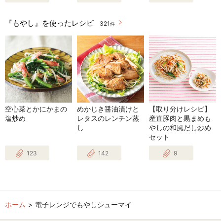
『もやし』を使ったレシピ
321
件
空心菜とかにかまの
めかじき醤油漬けと
【取り分けレシピ】
塩炒め
レタスのレンチン蒸
産直豚肉と黒まめも
し
やしの和風だし炒め
セット
123
142
9
ホーム
電子レンジでもやしシューマイ