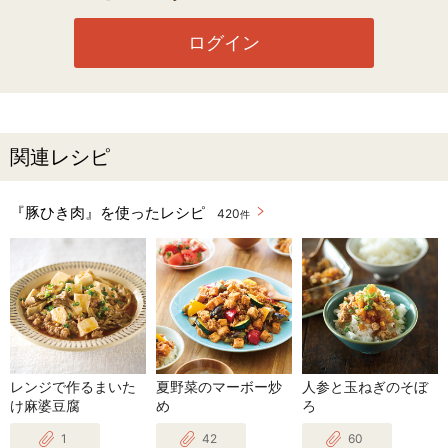
ログイン
関連レシピ
『豚ひき肉』を使ったレシピ
420
件
レンジで作るまいた
夏野菜のマーボー炒
人参と玉ねぎのそぼ
け麻婆豆腐
め
ろ
1
42
60