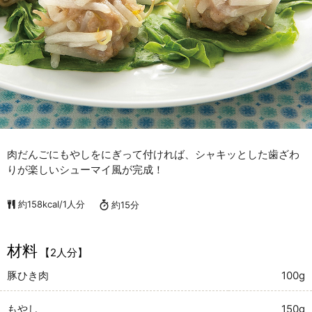
肉だんごにもやしをにぎって付ければ、シャキッとした歯ざわ
りが楽しいシューマイ風が完成！
約158kcal/1人分
約15分
材料
【2人分】
豚ひき肉
100g
もやし
150g