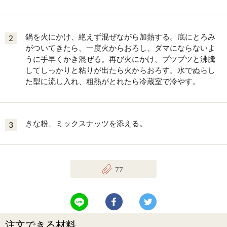
鍋を火にかけ、絶えず混ぜながら加熱する。底にとろみ
2
がついてきたら、一度火からおろし、ダマにならないよ
うに手早くかき混ぜる。再び火にかけ、プツプツと沸騰
してしっかりと粘りが出たら火からおろす。水でぬらし
た型に流し入れ、粗熱がとれたら冷蔵室で冷やす。
きな粉、ミックスナッツを添える。
3
77
LINEで送る
Facebookでシェアする
Twitterでツイート
注文できる材料