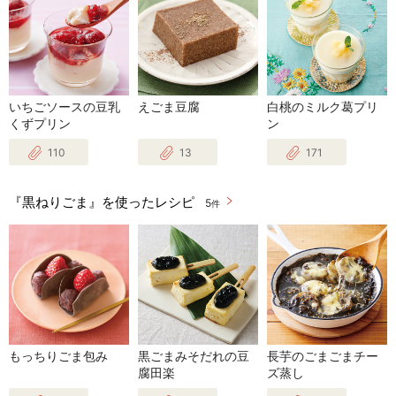
いちごソースの豆乳
えごま豆腐
白桃のミルク葛プリ
くずプリン
ン
110
13
171
『黒ねりごま』を使ったレシピ
5
件
もっちりごま包み
黒ごまみそだれの豆
長芋のごまごまチー
腐田楽
ズ蒸し