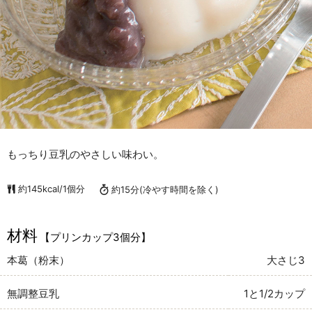
もっちり豆乳のやさしい味わい。
約145kcal/1個分
約15分
(冷やす時間を除く)
材料
【プリンカップ3個分】
本葛（粉末）
大さじ3
無調整豆乳
1と1/2カップ