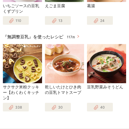
いちごソースの豆乳
えごま豆腐
葛湯
くずプリン
110
13
24
『無調整豆乳』を使ったレシピ
117
件
サクサク米粉クッキ
乾しいたけとひき肉
豆乳野菜みそうどん
ー【わくわくキッチ
の豆乳トマトスープ
ン】
338
30
40