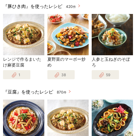
『豚ひき肉』を使ったレシピ
420
件
レンジで作るまいた
夏野菜のマーボー炒
人参と玉ねぎのそぼ
け麻婆豆腐
め
ろ
1
38
59
『豆腐』を使ったレシピ
870
件