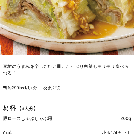
素材のうまみを楽しむひと皿。たっぷり白菜もモリモリ食べら
れる！
約299kcal/1人分
約20分
材料
【3人分】
豚ロースしゃぶしゃぶ用
200g
白菜
小玉1/4カット