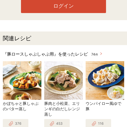
ログイン
関連レシピ
『豚ロースしゃぶしゃぶ用』を使ったレシピ
74
件
かぼちゃと豚しゃぶ
豚肉と小松菜、エリ
ウンパイロー風ゆで
のバター蒸し
ンギの白だしレンジ
豚
蒸し
376
453
116