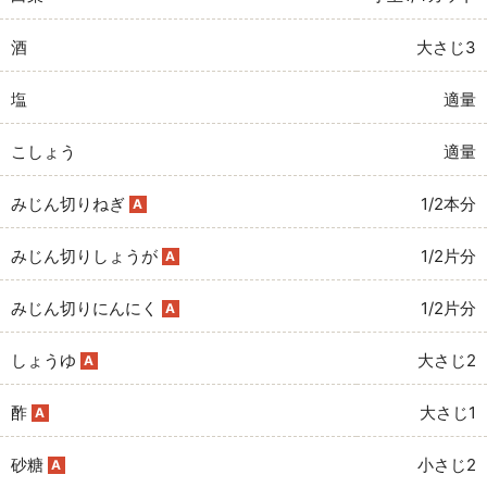
酒
大さじ3
塩
適量
こしょう
適量
みじん切りねぎ
1/2本分
A
みじん切りしょうが
1/2片分
A
みじん切りにんにく
1/2片分
A
しょうゆ
大さじ2
A
酢
大さじ1
A
砂糖
小さじ2
A