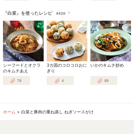
『白菜』を使ったレシピ
442
件
シーフードとオクラ
3カ国のコロコロおに
いかのキムチ炒め
のキムチあえ
ぎり
78
4
89
ホーム
白菜と豚肉の重ね蒸し ねぎソースがけ