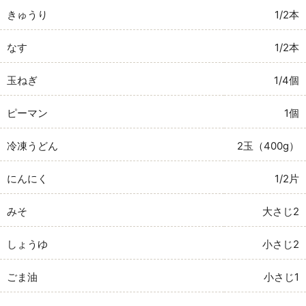
きゅうり
1/2本
なす
1/2本
玉ねぎ
1/4個
ピーマン
1個
冷凍うどん
2玉（400g）
にんにく
1/2片
みそ
大さじ2
しょうゆ
小さじ2
ごま油
小さじ1