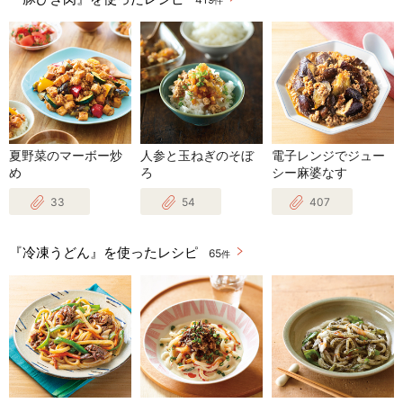
件
夏野菜のマーボー炒
人参と玉ねぎのそぼ
電子レンジでジュー
め
ろ
シー麻婆なす
33
54
407
『冷凍うどん』を使ったレシピ
65
件