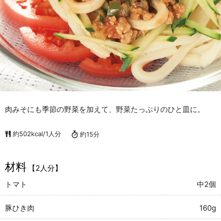
肉みそにも季節の野菜を加えて、野菜たっぷりのひと皿に。
約502kcal/1人分
約15分
材料
【2人分】
トマト
中2個
豚ひき肉
160g