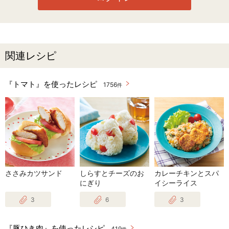
関連レシピ
『トマト』を使ったレシピ
1756
件
ささみカツサンド
しらすとチーズのお
カレーチキンとスパ
にぎり
イシーライス
3
6
3
『豚ひき肉』を使ったレシピ
419